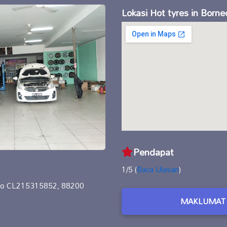
Lokasi Hot tyres in Borne
Pendapat
1/5 (
Baca Ulasan
)
 No CL215315852, 88200
MAKLUMAT 