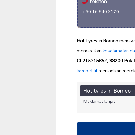
telefon
+60 16-840 2120
Hot Tyres in Borneo
menaw
memastikan
keselamatan da
CL215315852, 88200 Putata
kompetitif
menjadikan mereka
Hot tyres in Borneo
Maklumat lanjut