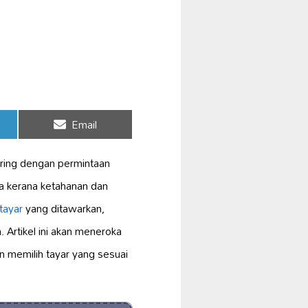
Share
Email
on
ring dengan permintaan
ma kerana ketahanan dan
 tayar
yang ditawarkan,
 Artikel ini akan meneroka
n memilih tayar yang sesuai