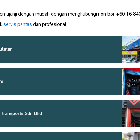
emujanji dengan mudah dengan menghubungi nombor +60 16-840 
uk
servis pantas
dan profesional.
utatan
re
 Transports Sdn Bhd