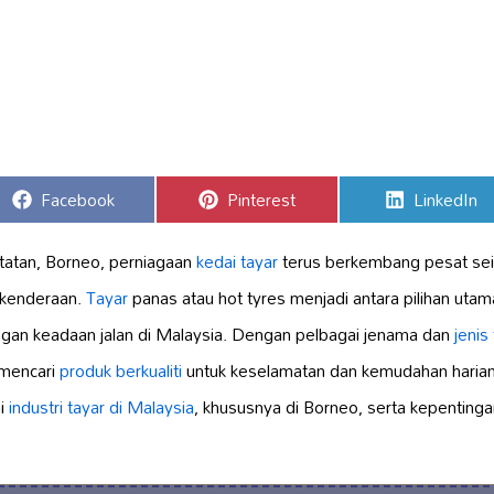
Share
Share
Share
Facebook
Pinterest
LinkedIn
on
on
on
tatan, Borneo, perniagaan
kedai tayar
terus berkembang pesat sei
k kenderaan.
Tayar
panas atau hot tyres menjadi antara pilihan uta
ngan keadaan jalan di Malaysia. Dengan pelbagai jenama dan
jenis
 mencari
produk berkualiti
untuk keselamatan dan kemudahan harian.
ai
industri tayar di Malaysia
, khususnya di Borneo, serta kepentinga