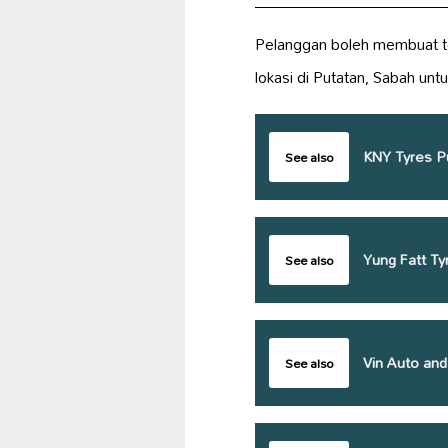
Pelanggan boleh membuat t
lokasi di Putatan, Sabah unt
KNY Tyres P
See also
Yung Fatt Ty
See also
Vin Auto and
See also