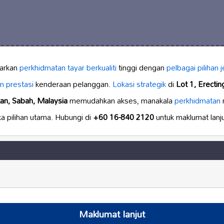
arkan
perkhidmatan tayar berkualiti
tinggi dengan
pelbagai pilihan
n prestasi
kenderaan pelanggan.
Lokasi strategik
di
Lot 1, Erecti
n, Sabah, Malaysia
memudahkan akses, manakala
perkhidmatan
 pilihan utama. Hubungi di
+60 16-840 2120
untuk maklumat lanju
Maklumat lanjut