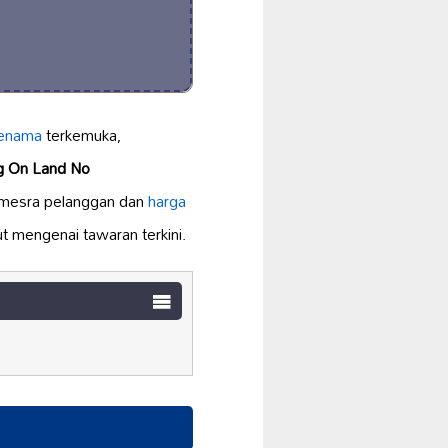
 jenama
terkemuka,
ng On Land No
mesra pelanggan dan
harga
t mengenai tawaran terkini.