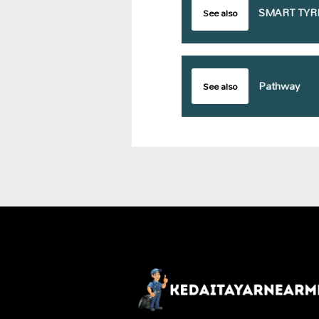
SMART TYR
See also
Pathway
See also