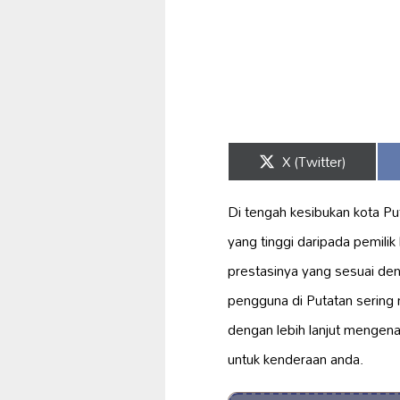
Share
X (Twitter)
on
Di tengah kesibukan kota Pu
yang tinggi daripada pemili
prestasinya yang sesuai de
pengguna di Putatan sering
dengan lebih lanjut mengen
untuk kenderaan anda.