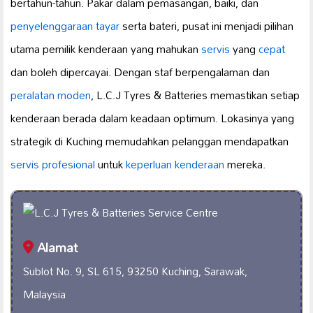
bertahun-tahun. Pakar dalam pemasangan, baiki, dan
penyelenggaraan tayar
serta bateri, pusat ini menjadi pilihan
utama pemilik kenderaan yang mahukan
servis
yang
cepat
dan boleh dipercayai. Dengan staf berpengalaman dan
peralatan moden
, L.C.J Tyres & Batteries memastikan setiap
kenderaan berada dalam keadaan optimum. Lokasinya yang
strategik di Kuching memudahkan pelanggan mendapatkan
servis profesional
untuk
keperluan kenderaan
mereka.
Alamat
Sublot No. 9, SL 615, 93250 Kuching, Sarawak,
Malaysia