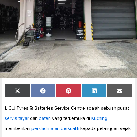
Share
Share
Share
Share
Share
X
Facebook
Pinterest
LinkedIn
Email
on
on
on
on
on
(Twitter)
L.C.J Tyres & Batteries Service Centre adalah sebuah pusat
servis tayar
dan
bateri
yang terkemuka di
Kuching
,
memberikan
perkhidmatan berkualiti
kepada pelanggan sejak