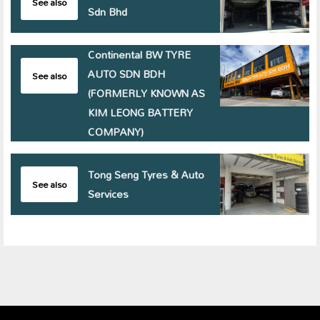
See also
Sdn Bhd
Continental BW TYRE
AUTO SDN BDH
See also
(FORMERLY KNOWN AS
KIM LEONG BATTERY
COMPANY)
Tong Seng Tyres & Auto
See also
Services