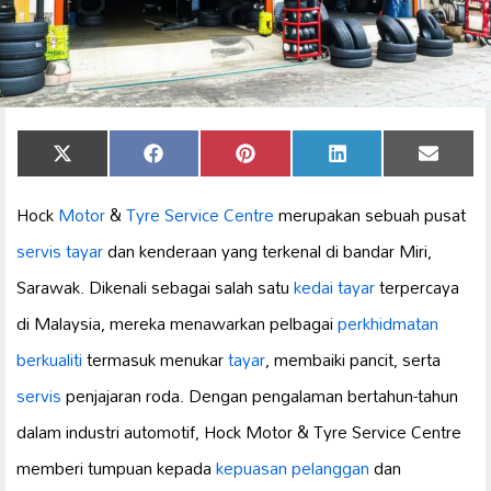
Share
Share
Share
Share
Share
X
Facebook
Pinterest
LinkedIn
Email
on
on
on
on
on
(Twitter)
Hock
Motor
&
Tyre Service Centre
merupakan sebuah pusat
servis tayar
dan kenderaan yang terkenal di bandar Miri,
Sarawak. Dikenali sebagai salah satu
kedai tayar
terpercaya
di Malaysia, mereka menawarkan pelbagai
perkhidmatan
berkualiti
termasuk menukar
tayar
, membaiki pancit, serta
servis
penjajaran roda. Dengan pengalaman bertahun-tahun
dalam industri automotif, Hock Motor & Tyre Service Centre
memberi tumpuan kepada
kepuasan pelanggan
dan