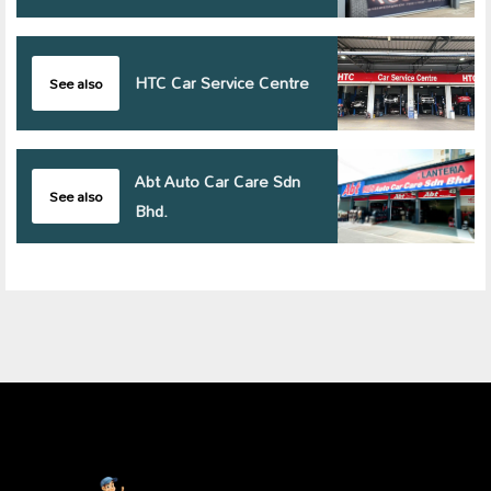
HTC Car Service Centre
See also
Abt Auto Car Care Sdn
See also
Bhd.