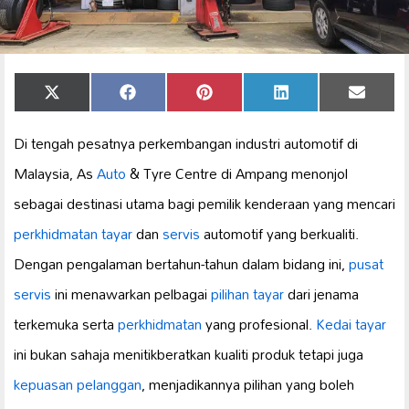
Share
Share
Share
Share
Share
X
Facebook
Pinterest
LinkedIn
Email
on
on
on
on
on
(Twitter)
Di tengah pesatnya perkembangan industri automotif di
Malaysia, As
Auto
& Tyre Centre di Ampang menonjol
sebagai destinasi utama bagi pemilik kenderaan yang mencari
perkhidmatan tayar
dan
servis
automotif yang berkualiti.
Dengan pengalaman bertahun-tahun dalam bidang ini,
pusat
servis
ini menawarkan pelbagai
pilihan tayar
dari jenama
terkemuka serta
perkhidmatan
yang profesional.
Kedai tayar
ini bukan sahaja menitikberatkan kualiti produk tetapi juga
kepuasan pelanggan
, menjadikannya pilihan yang boleh