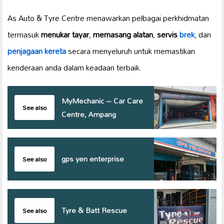
As Auto & Tyre Centre menawarkan pelbagai perkhidmatan
termasuk
menukar tayar
,
memasang alatan
,
servis
brek
, dan
penjagaan kereta
secara menyeluruh untuk memastikan
kenderaan anda dalam keadaan terbaik.
MyMechanic – Car Care
See also
Centre, Ampang
gps yen enterprise
See also
Tyre & Batt Rescue
See also