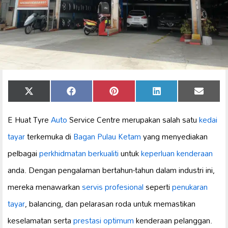
Share
Share
Share
Share
Share
X
Facebook
Pinterest
LinkedIn
Email
on
on
on
on
on
(Twitter)
E Huat Tyre
Auto
Service Centre merupakan salah satu
kedai
tayar
terkemuka di
Bagan Pulau Ketam
yang menyediakan
pelbagai
perkhidmatan berkualiti
untuk
keperluan kenderaan
anda. Dengan pengalaman bertahun-tahun dalam industri ini,
mereka menawarkan
servis profesional
seperti
penukaran
tayar
, balancing, dan pelarasan roda untuk memastikan
keselamatan serta
prestasi optimum
kenderaan pelanggan.