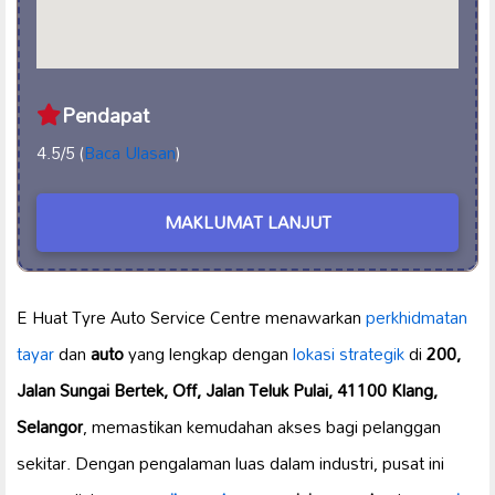
Pendapat
4.5/5 (
Baca Ulasan
)
MAKLUMAT LANJUT
E Huat Tyre Auto Service Centre menawarkan
perkhidmatan
tayar
dan
auto
yang lengkap dengan
lokasi strategik
di
200,
Jalan Sungai Bertek, Off, Jalan Teluk Pulai, 41100 Klang,
Selangor
, memastikan kemudahan akses bagi pelanggan
sekitar. Dengan pengalaman luas dalam industri, pusat ini