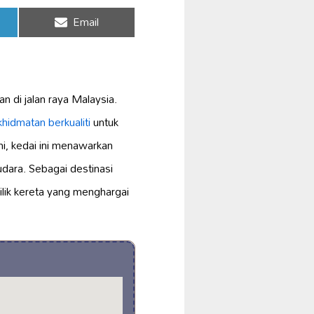
Share
Email
on
n di jalan raya Malaysia.
khidmatan berkualiti
untuk
i, kedai ini menawarkan
dara. Sebagai destinasi
ilik kereta yang menghargai