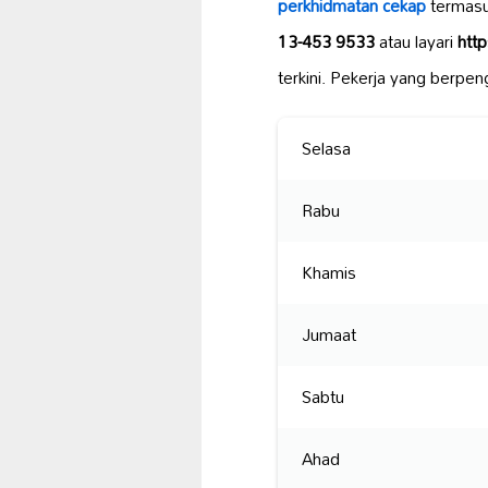
perkhidmatan
cekap
termasu
13-453 9533
atau layari
htt
terkini. Pekerja yang berp
Selasa
Rabu
Khamis
Jumaat
Sabtu
Ahad