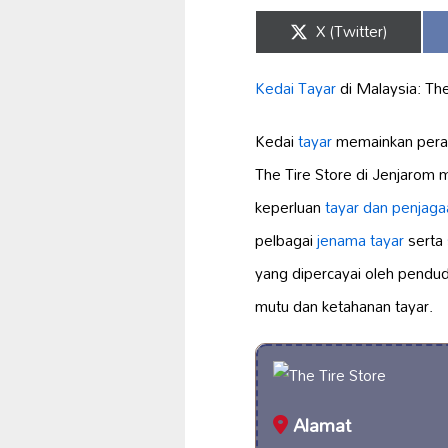
Share
X (Twitter)
on
Kedai Tayar
di Malaysia: The
Kedai
tayar
memainkan pera
The Tire Store di Jenjarom
keperluan
tayar dan
penjaga
pelbagai
jenama tayar
serta
yang dipercayai oleh pendud
mutu dan ketahanan tayar.
Alamat