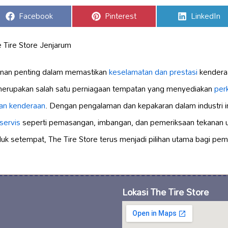
Share
Share
Share
Facebook
Pinterest
LinkedIn
on
on
on
 Tire Store Jenjarum
nan penting dalam memastikan
keselamatan dan prestasi
kenderaa
 merupakan salah satu perniagaan tempatan yang menyediakan
per
an kenderaan
. Dengan pengalaman dan kepakaran dalam industri in
servis
seperti pemasangan, imbangan, dan pemeriksaan tekanan u
uk setempat, The Tire Store terus menjadi pilihan utama bagi pem
Lokasi The Tire Store