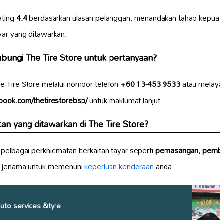
ating
4.4
berdasarkan ulasan pelanggan, menandakan tahap kepuas
yar yang ditawarkan.
ungi The Tire Store untuk pertanyaan?
 Tire Store melalui nombor telefon
+60 13-453 9533
atau melay
book.com/thetirestorebsp/
untuk maklumat lanjut.
an yang ditawarkan di The Tire Store?
pelbagai perkhidmatan berkaitan tayar seperti
pemasangan, pemba
i jenama untuk memenuhi
keperluan kenderaan
anda.
uto services &tyre