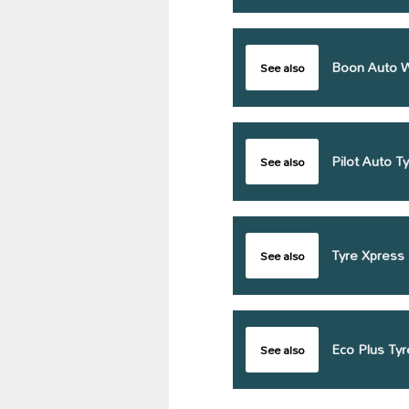
Boon Auto W
See also
Pilot Auto T
See also
Tyre Xpress
See also
Eco Plus Ty
See also