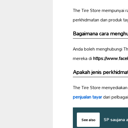
The Tire Store mempunyai r
perkhidmatan dan produk ta
Bagaimana cara menghub
Anda boleh menghubungi The
mereka di
https://www.face
Apakah jenis perkhidmat
The Tire Store menyediakan 
penjualan tayar
dari pelbaga
SP saujana a
See also