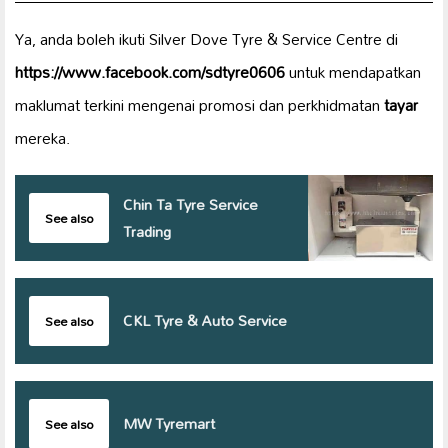
Ya, anda boleh ikuti Silver Dove Tyre & Service Centre di
https://www.facebook.com/sdtyre0606
untuk mendapatkan
maklumat terkini mengenai promosi dan perkhidmatan
tayar
mereka.
Chin Ta Tyre Service
See also
Trading
CKL Tyre & Auto Service
See also
MW Tyremart
See also