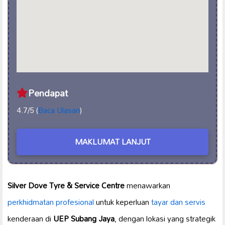
Pendapat
4.7/5 (
Baca Ulasan
)
MAKLUMAT LANJUT
Silver Dove Tyre & Service Centre
menawarkan
perkhidmatan profesional
untuk keperluan
tayar dan servis
kenderaan di
UEP Subang Jaya
, dengan lokasi yang strategik