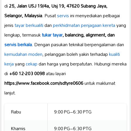
di
25, Jalan USJ 19/4a, Usj 19, 47620 Subang Jaya,
Selangor, Malaysia
. Pusat
servis
ini menyediakan pelbagai
jenis
tayar berkualiti
dan
perkhidmatan
penjagaan kereta
yang
lengkap, termasuk
tukar tayar
, balancing, alignment, dan
servis berkala
. Dengan pasukan teknikal berpengalaman dan
kemudahan moden
, pelanggan boleh yakin terhadap
kualiti
kerja
yang
cekap
dan harga yang berpatutan. Hubungi mereka
di
+60 12-203 0098
atau layari
https://www.facebook.com/sdtyre0606
untuk maklumat
lanjut.
Rabu
9:00 PG–6:30 PTG
Khamis
9:00 PG–6:30 PTG