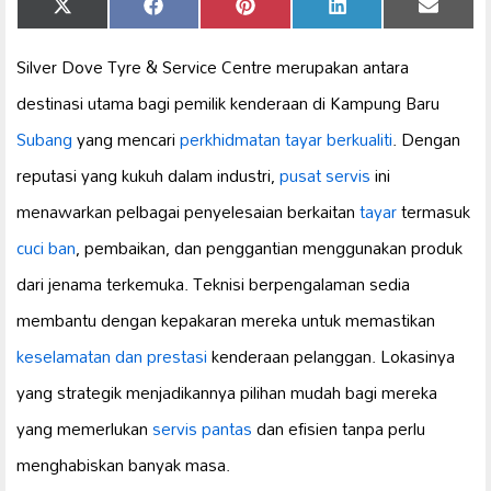
Share
Share
Share
Share
Share
X
Facebook
Pinterest
LinkedIn
Email
on
on
on
on
on
(Twitter)
Silver Dove Tyre & Service Centre merupakan antara
destinasi utama bagi pemilik kenderaan di Kampung Baru
Subang
yang mencari
perkhidmatan tayar berkualiti
. Dengan
reputasi yang kukuh dalam industri,
pusat servis
ini
menawarkan pelbagai penyelesaian berkaitan
tayar
termasuk
cuci
ban
, pembaikan, dan penggantian menggunakan produk
dari jenama terkemuka. Teknisi berpengalaman sedia
membantu dengan kepakaran mereka untuk memastikan
keselamatan dan prestasi
kenderaan pelanggan. Lokasinya
yang strategik menjadikannya pilihan mudah bagi mereka
yang memerlukan
servis pantas
dan efisien tanpa perlu
menghabiskan banyak masa.