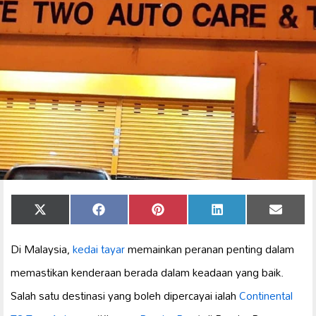
Share
Share
Share
Share
Share
X
Facebook
Pinterest
LinkedIn
Email
on
on
on
on
on
(Twitter)
Di Malaysia,
kedai tayar
memainkan peranan penting dalam
memastikan kenderaan berada dalam keadaan yang baik.
Salah satu destinasi yang boleh dipercayai ialah
Continental