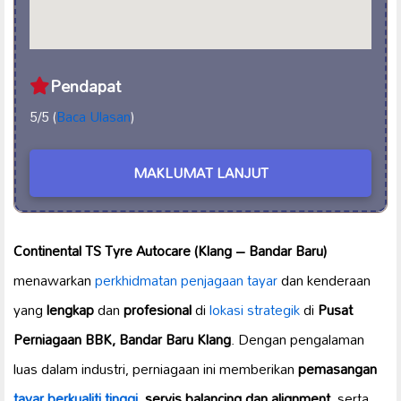
Pendapat
5/5 (
Baca Ulasan
)
MAKLUMAT LANJUT
Continental TS Tyre Autocare (Klang – Bandar Baru)
menawarkan
perkhidmatan penjagaan tayar
dan kenderaan
yang
lengkap
dan
profesional
di
lokasi strategik
di
Pusat
Perniagaan BBK, Bandar Baru Klang
. Dengan pengalaman
luas dalam industri, perniagaan ini memberikan
pemasangan
tayar berkualiti tinggi
,
servis balancing dan alignment
, serta