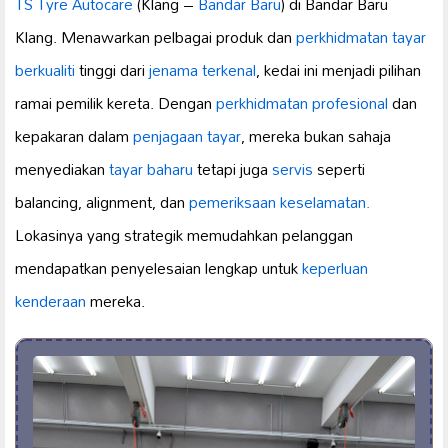
TS Tyre Autocare
(Klang –
Bandar Baru
) di Bandar Baru
Klang. Menawarkan pelbagai produk dan
perkhidmatan tayar
berkualiti
tinggi dari
jenama terkenal
, kedai ini menjadi pilihan
ramai pemilik kereta. Dengan
perkhidmatan profesional
dan
kepakaran dalam
penjagaan tayar
, mereka bukan sahaja
menyediakan
tayar baharu
tetapi juga
servis
seperti
balancing, alignment, dan
pemeriksaan keselamatan.
Lokasinya yang strategik memudahkan pelanggan
mendapatkan penyelesaian lengkap untuk
keperluan
kenderaan
mereka.