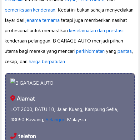
pemeriksaan kenderaan
. Kedai ini bukan sahaja menyediakan
tayar dari
jenama ternama
tetapi juga memberikan nasihat
profesional untuk memastikan
keselamatan dan prestasi
kenderaan pelanggan. B GARAGE AUTO menjadi pilihan
utama bagi mereka yang mencari
perkhidmatan
yang
pantas
,
cekap, dan
harga berpatutan
.
Alamat
LOT 2600, BATU 18, Jalan Kuang, Kampung Setia,
48050 Rawang,
Selangor
, Malaysia
telefon