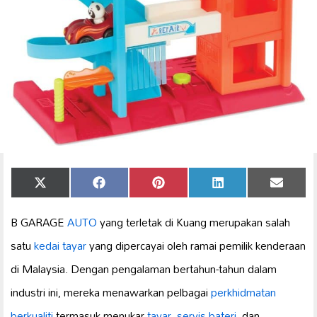
Share
Share
Share
Share
Share
X
Facebook
Pinterest
LinkedIn
Email
on
on
on
on
on
(Twitter)
B GARAGE
AUTO
yang terletak di Kuang merupakan salah
satu
kedai tayar
yang dipercayai oleh ramai pemilik kenderaan
di Malaysia. Dengan pengalaman bertahun-tahun dalam
industri ini, mereka menawarkan pelbagai
perkhidmatan
berkualiti
termasuk menukar
tayar
,
servis bateri
, dan