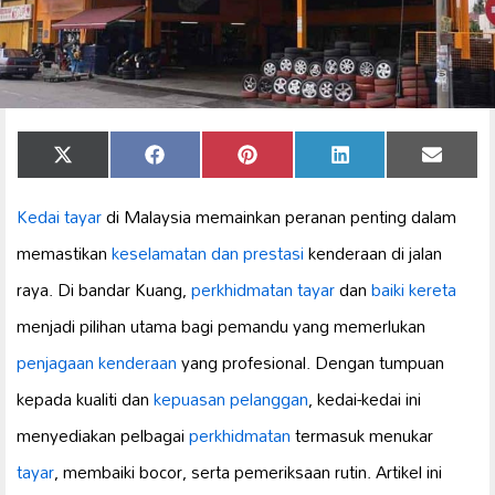
Share
Share
Share
Share
Share
X
Facebook
Pinterest
LinkedIn
Email
on
on
on
on
on
(Twitter)
Kedai tayar
di Malaysia memainkan peranan penting dalam
memastikan
keselamatan dan prestasi
kenderaan di jalan
raya. Di bandar Kuang,
perkhidmatan tayar
dan
baiki kereta
menjadi pilihan utama bagi pemandu yang memerlukan
penjagaan kenderaan
yang profesional. Dengan tumpuan
kepada kualiti dan
kepuasan pelanggan
, kedai-kedai ini
menyediakan pelbagai
perkhidmatan
termasuk menukar
tayar
, membaiki bocor, serta pemeriksaan rutin. Artikel ini