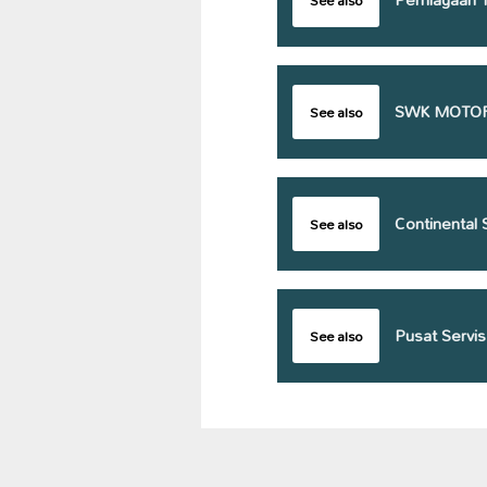
SWK MOTOR
See also
Continental
See also
Pusat Servis
See also