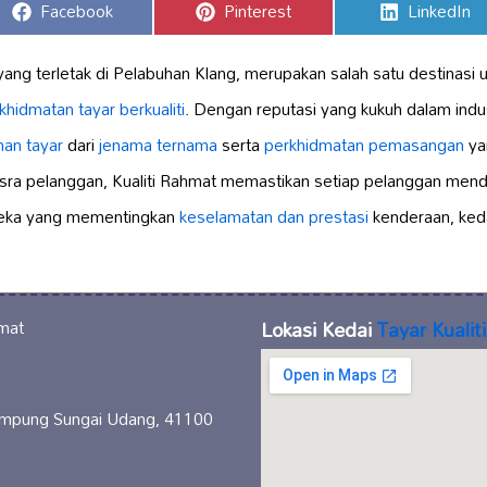
Share
Share
Share
Facebook
Pinterest
LinkedIn
on
on
on
yang terletak di Pelabuhan Klang, merupakan salah satu destinasi 
khidmatan tayar berkualiti
. Dengan reputasi yang kukuh dalam indu
ihan tayar
dari
jenama ternama
serta
perkhidmatan pemasangan
ya
ra pelanggan, Kualiti Rahmat memastikan setiap pelanggan mendap
ereka yang mementingkan
keselamatan dan prestasi
kenderaan, kedai
Lokasi Kedai
Tayar Kualiti
Kampung Sungai Udang, 41100