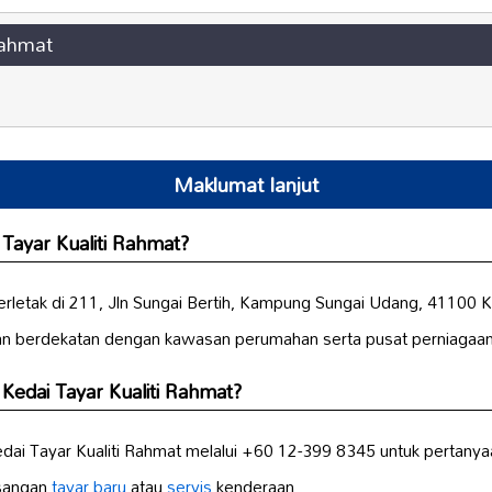
Rahmat
Maklumat lanjut
 Tayar Kualiti Rahmat?
terletak di 211, Jln Sungai Bertih, Kampung Sungai Udang, 41100 K
n berdekatan dengan kawasan perumahan serta pusat perniagaan 
Kedai Tayar Kualiti Rahmat?
ai Tayar Kualiti Rahmat melalui +60 12-399 8345 untuk pertany
asangan
tayar baru
atau
servis
kenderaan.