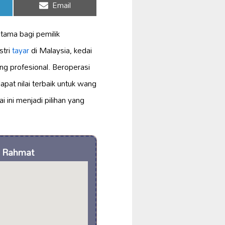
Share
Email
on
utama bagi pemilik
stri
tayar
di Malaysia, kedai
ng profesional. Beroperasi
at nilai terbaik untuk wang
 ini menjadi pilihan yang
Rahmat