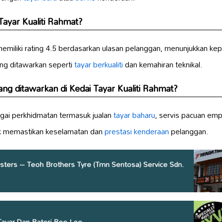
Tayar Kualiti Rahmat?
emiliki rating 4.5 berdasarkan ulasan pelanggan, menunjukkan kepu
ng ditawarkan seperti
tayar berkualiti
dan kemahiran teknikal.
g ditawarkan di Kedai Tayar Kualiti Rahmat?
agai perkhidmatan termasuk jualan
tayar baharu
, servis pacuan emp
k memastikan keselamatan dan
prestasi kenderaan
pelanggan.
ters – Teoh Brothers Tyre (Tmn Sentosa) Service Sdn.
Tayar Dan Bateri Bee Lee