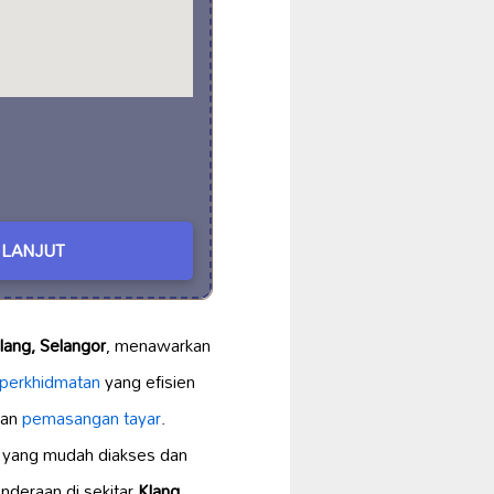
LANJUT
lang, Selangor
, menawarkan
perkhidmatan
yang efisien
dan
pemasangan tayar
.
 yang mudah diakses dan
enderaan di sekitar
Klang
.