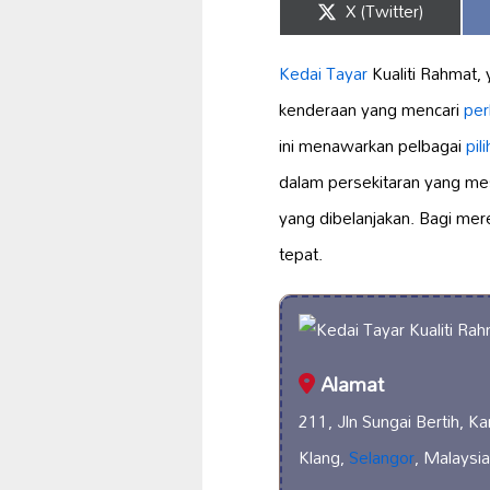
Share
X (Twitter)
on
Kedai Tayar
Kualiti Rahmat, 
kenderaan yang mencari
per
ini menawarkan pelbagai
pil
dalam persekitaran yang mes
yang dibelanjakan. Bagi m
tepat.
Alamat
211, Jln Sungai Bertih, 
Klang,
Selangor
, Malaysia