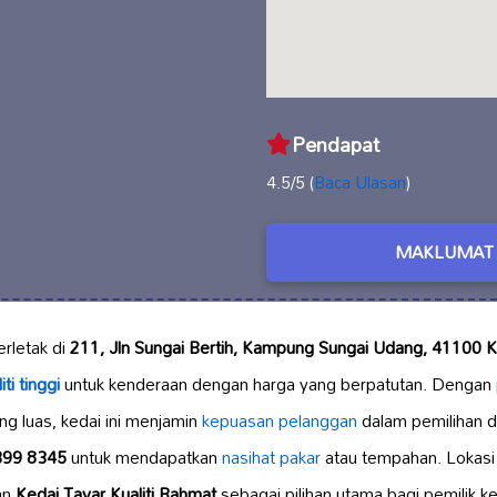
Pendapat
4.5/5 (
Baca Ulasan
)
MAKLUMAT 
erletak di
211, Jln Sungai Bertih, Kampung Sungai Udang, 41100 K
ti tinggi
untuk kenderaan dengan harga yang berpatutan. Dengan
ng luas, kedai ini menjamin
kepuasan pelanggan
dalam pemilihan 
399 8345
untuk mendapatkan
nasihat pakar
atau tempahan. Lokasi
an
Kedai Tayar Kualiti Rahmat
sebagai pilihan utama bagi pemilik k