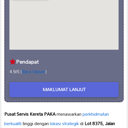
Pendapat
4.9/5 (
Baca Ulasan
)
MAKLUMAT LANJUT
Pusat Servis Kereta PAKA
menawarkan
perkhidmatan
berkualiti
tinggi dengan
lokasi strategik
di
Lot 8375, Jalan