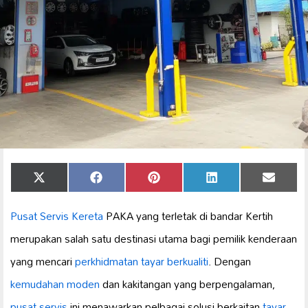
Share
Share
Share
Share
Share
X
Facebook
Pinterest
LinkedIn
Email
on
on
on
on
on
(Twitter)
Pusat Servis Kereta
PAKA yang terletak di bandar Kertih
merupakan salah satu destinasi utama bagi pemilik kenderaan
yang mencari
perkhidmatan tayar berkualiti
. Dengan
kemudahan moden
dan kakitangan yang berpengalaman,
pusat servis
ini menawarkan pelbagai solusi berkaitan
tayar
,