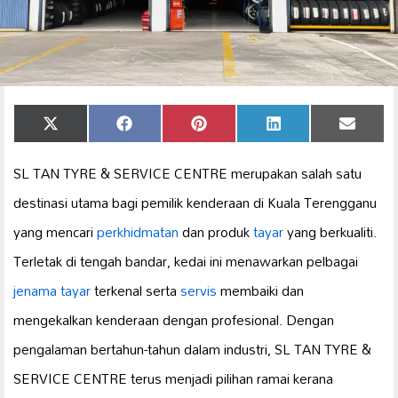
Share
Share
Share
Share
Share
X
Facebook
Pinterest
LinkedIn
Email
on
on
on
on
on
(Twitter)
SL TAN TYRE & SERVICE CENTRE merupakan salah satu
destinasi utama bagi pemilik kenderaan di Kuala Terengganu
yang mencari
perkhidmatan
dan produk
tayar
yang berkualiti.
Terletak di tengah bandar, kedai ini menawarkan pelbagai
jenama tayar
terkenal serta
servis
membaiki dan
mengekalkan kenderaan dengan profesional. Dengan
pengalaman bertahun-tahun dalam industri, SL TAN TYRE &
SERVICE CENTRE terus menjadi pilihan ramai kerana