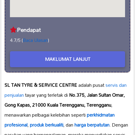
Pendapat
4.7/5 (
Baca Ulasan
)
MAKLUMAT LANJUT
SL TAN TYRE & SERVICE CENTRE
adalah pusat
servis dan
penjualan
tayar yang terletak di
No.375, Jalan Sultan Omar,
Gong Kapas, 21000 Kuala Terengganu, Terengganu
,
menawarkan pelbagai kelebihan seperti
perkhidmatan
profesional
,
produk berkualiti
, dan
harga berpatutan
. Dengan
pasukan yang berpengalaman, mereka menyediakan servis