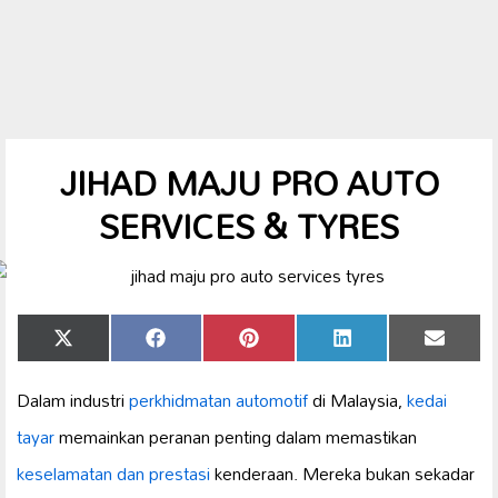
JIHAD MAJU PRO AUTO
SERVICES & TYRES
Share
Share
Share
Share
Share
X
Facebook
Pinterest
LinkedIn
Email
on
on
on
on
on
(Twitter)
Dalam industri
perkhidmatan automotif
di Malaysia,
kedai
tayar
memainkan peranan penting dalam memastikan
keselamatan dan prestasi
kenderaan. Mereka bukan sekadar