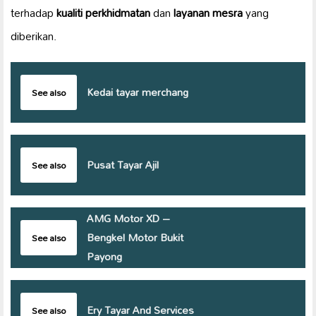
terhadap
kualiti perkhidmatan
dan
layanan mesra
yang
diberikan.
Kedai tayar merchang
See also
Pusat Tayar Ajil
See also
AMG Motor XD –
Bengkel Motor Bukit
See also
Payong
Ery Tayar And Services
See also