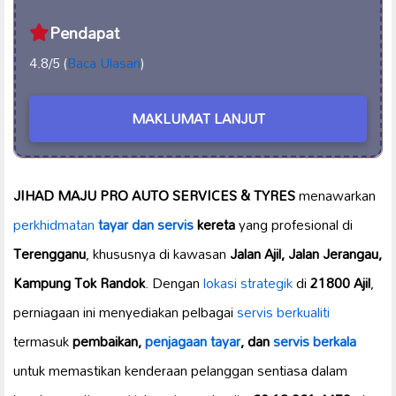
Pendapat
4.8/5 (
Baca Ulasan
)
MAKLUMAT LANJUT
JIHAD MAJU PRO AUTO SERVICES & TYRES
menawarkan
perkhidmatan
tayar dan servis
kereta
yang profesional di
Terengganu
, khususnya di kawasan
Jalan Ajil, Jalan Jerangau,
Kampung Tok Randok
. Dengan
lokasi strategik
di
21800 Ajil
,
perniagaan ini menyediakan pelbagai
servis berkualiti
termasuk
pembaikan,
penjagaan tayar
, dan
servis berkala
untuk memastikan kenderaan pelanggan sentiasa dalam