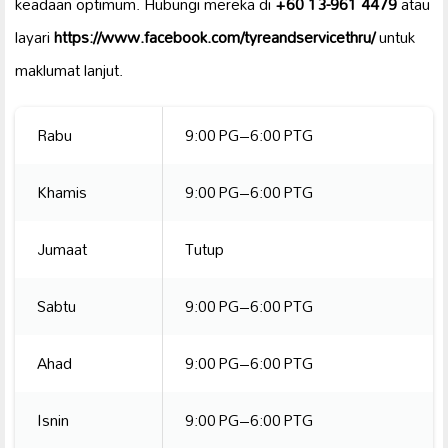
keadaan optimum. Hubungi mereka di
+60 13-961 4479
atau
layari
https://www.facebook.com/tyreandservicethru/
untuk
maklumat lanjut.
Rabu
9:00 PG–6:00 PTG
Khamis
9:00 PG–6:00 PTG
Jumaat
Tutup
Sabtu
9:00 PG–6:00 PTG
Ahad
9:00 PG–6:00 PTG
Isnin
9:00 PG–6:00 PTG