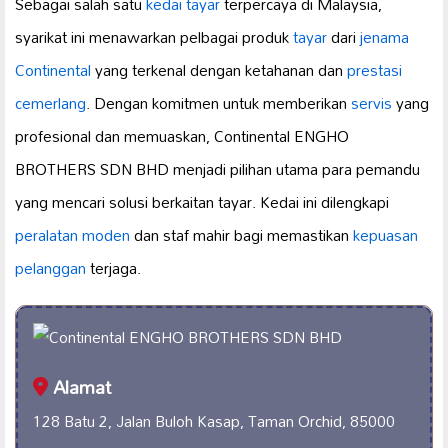
Sebagai salah satu
kedai tayar
terpercaya di Malaysia,
syarikat ini menawarkan pelbagai produk
tayar
dari
jenama
Continental
yang terkenal dengan ketahanan dan
prestasi
cemerlang
. Dengan komitmen untuk memberikan
servis
yang
profesional dan memuaskan, Continental ENGHO
BROTHERS SDN BHD menjadi pilihan utama para pemandu
yang mencari solusi berkaitan tayar. Kedai ini dilengkapi
peralatan moden
dan staf mahir bagi memastikan
kepuasan
pelanggan
terjaga.
Alamat
128 Batu 2, Jalan Buloh Kasap, Taman Orchid, 85000