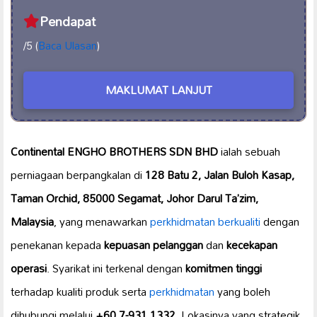
Pendapat
/5 (
Baca Ulasan
)
MAKLUMAT LANJUT
Continental ENGHO BROTHERS SDN BHD
ialah sebuah
perniagaan berpangkalan di
128 Batu 2, Jalan Buloh Kasap,
Taman Orchid, 85000 Segamat, Johor Darul Ta’zim,
Malaysia
, yang menawarkan
perkhidmatan berkualiti
dengan
penekanan kepada
kepuasan pelanggan
dan
kecekapan
operasi
. Syarikat ini terkenal dengan
komitmen tinggi
terhadap kualiti produk serta
perkhidmatan
yang boleh
dihubungi melalui
+60 7-931 1332
. Lokasinya yang strategik