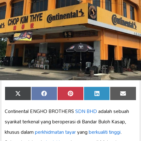
Share
Share
Share
Share
Share
X
Facebook
Pinterest
LinkedIn
Email
on
on
on
on
on
(Twitter)
Continental ENGHO BROTHERS
SDN BHD
adalah sebuah
syarikat terkenal yang beroperasi di Bandar Buloh Kasap,
khusus dalam
perkhidmatan tayar
yang
berkualiti tinggi
.