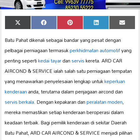
Share
Share
Share
Share
Share
X
Facebook
Pinterest
LinkedIn
Email
on
on
on
on
on
(Twitter)
Batu Pahat dikenali sebagai bandar yang pesat dengan
pelbagai perniagaan termasuk
perkhidmatan automotif
yang
penting seperti
kedai tayar
dan
servis
kereta. ARD CAR
AIRCOND & SERVICE ialah salah satu perniagaan tempatan
yang menawarkan penyelesaian lengkap untuk
keperluan
kenderaan
anda, terutama dalam penjagaan aircond dan
servis berkala
. Dengan kepakaran dan
peralatan moden
,
mereka memastikan setiap kenderaan beroperasi dalam
keadaan terbaik. Bagi pemilik kenderaan di sekitar Daerah
Batu Pahat, ARD CAR AIRCOND & SERVICE menjadi pilihan