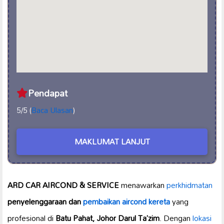
Pendapat
5/5 (
Baca Ulasan
)
MAKLUMAT LANJUT
ARD CAR AIRCOND & SERVICE
menawarkan
perkhidmatan
penyelenggaraan dan
pembaikan aircond kereta
yang
profesional di
Batu Pahat, Johor Darul Ta’zim
. Dengan
lokasi