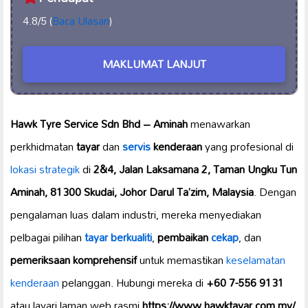
4.8/5 (
Baca Ulasan
)
MAKLUMAT LANJUT
Hawk Tyre Service Sdn Bhd – Aminah
menawarkan
perkhidmatan
tayar
dan
servis
kenderaan
yang profesional di
lokasi strategik
di
2&4, Jalan Laksamana 2, Taman Ungku Tun
Aminah, 81300 Skudai, Johor Darul Ta’zim, Malaysia
. Dengan
pengalaman luas dalam industri, mereka menyediakan
pelbagai pilihan
tayar berkualiti
,
pembaikan
cekap
, dan
pemeriksaan komprehensif
untuk memastikan
keselamatan
kenderaan
pelanggan. Hubungi mereka di
+60 7-556 9131
atau layari laman web rasmi
https://www.hawktayar.com.my/