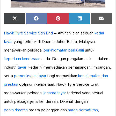
Share
Share
Share
Share
Share
X
Facebook
Pinterest
LinkedIn
Email
on
on
on
on
on
(Twitter)
Hawk Tyre Service
Sdn Bhd
– Aminah ialah sebuah
kedai
tayar
yang terletak di Daerah Johor Bahru, Malaysia,
menawarkan pelbagai
perkhidmatan berkualiti
untuk
keperluan kenderaan
anda. Dengan pengalaman luas dalam
industri
tayar
, kedai ini menyediakan pemasangan, imbangan,
serta
pemeriksaan tayar
bagi memastikan
keselamatan dan
prestasi
optimum kenderaan. Hawk Tyre Service turut
menawarkan pelbagai
jenama tayar
terkenal yang sesuai
untuk pelbagai jenis kenderaan. Dikenali dengan
perkhidmatan
mesra pelanggan dan
harga berpatutan
,