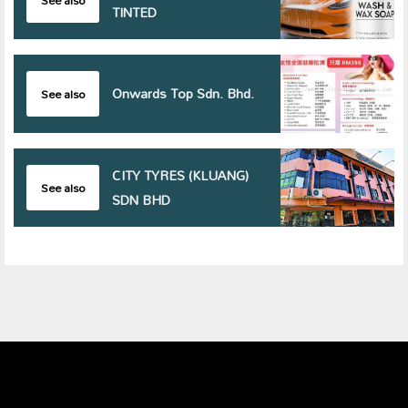
TINTED
Onwards Top Sdn. Bhd.
See also
CITY TYRES (KLUANG)
See also
SDN BHD