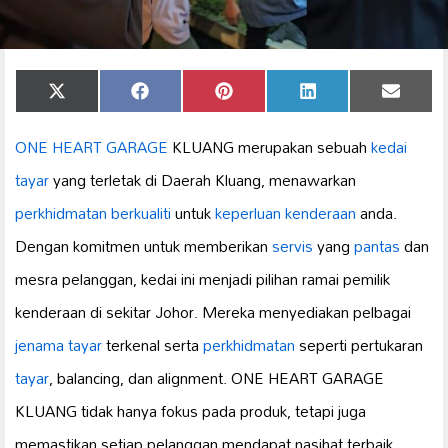
Share
Share
Share
Share
Share
X
Facebook
Pinterest
LinkedIn
Email
on
on
on
on
on
(Twitter)
ONE HEART GARAGE
KLUANG merupakan sebuah
kedai
tayar
yang terletak di Daerah Kluang, menawarkan
perkhidmatan berkualiti
untuk
keperluan kenderaan
anda.
Dengan komitmen untuk memberikan
servis
yang
pantas
dan
mesra pelanggan, kedai ini menjadi pilihan ramai pemilik
kenderaan di sekitar Johor. Mereka menyediakan pelbagai
jenama tayar
terkenal serta
perkhidmatan
seperti pertukaran
tayar
, balancing, dan alignment. ONE HEART GARAGE
KLUANG tidak hanya fokus pada produk, tetapi juga
memastikan setiap pelanggan mendapat nasihat terbaik