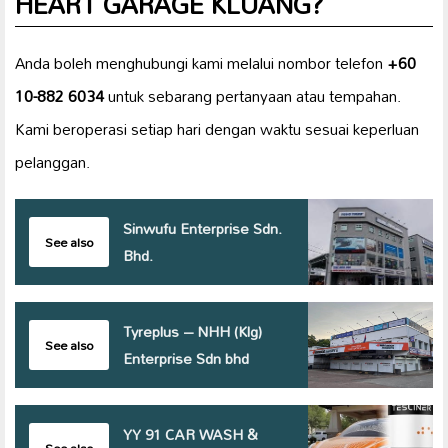
HEART GARAGE KLUANG?
Anda boleh menghubungi kami melalui nombor telefon
+60
10-882 6034
untuk sebarang pertanyaan atau tempahan.
Kami beroperasi setiap hari dengan waktu sesuai keperluan
pelanggan.
Sinwufu Enterprise Sdn.
See also
Bhd.
Tyreplus – NHH (Klg)
See also
Enterprise Sdn bhd
YY 91 CAR WASH &
See also