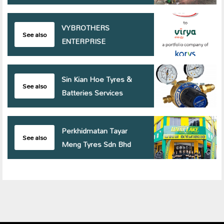
VYBROTHERS
See also
ENTERPRISE
Sin Kian Hoe Tyres &
See also
Batteries Services
Perkhidmatan Tayar
See also
Meng Tyres Sdn Bhd