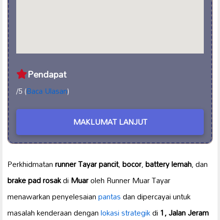
Pendapat
/5 (
Baca Ulasan
)
MAKLUMAT LANJUT
Perkhidmatan
runner Tayar pancit
,
bocor
,
battery lemah
, dan
brake pad rosak
di
Muar
oleh Runner Muar Tayar
menawarkan penyelesaian
pantas
dan dipercayai untuk
masalah kenderaan dengan
lokasi strategik
di
1, Jalan Jeram