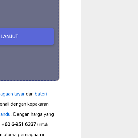
LANJUT
jagaan tayar
dan
bateri
ikenali dengan kepakaran
mandu
. Dengan harga yang
i
+60 6-951 6337
untuk
 utama perniagaan ini.