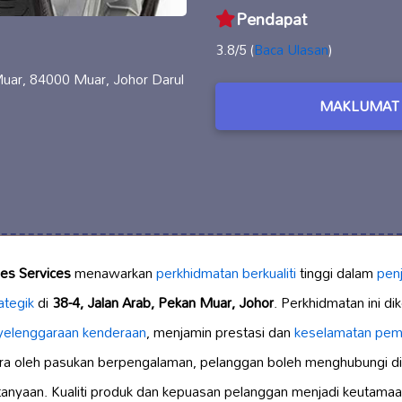
Pendapat
3.8/5 (
Baca Ulasan
)
Muar, 84000 Muar, Johor Darul
MAKLUMAT 
ies Services
menawarkan
perkhidmatan berkualiti
tinggi dalam
pen
rategik
di
38-4, Jalan Arab, Pekan Muar, Johor
. Perkhidmatan ini d
yelenggaraan kenderaan
, menjamin prestasi dan
keselamatan pe
ra oleh pasukan berpengalaman, pelanggan boleh menghubungi d
anyaan. Kualiti produk dan kepuasan pelanggan menjadi keutamaan