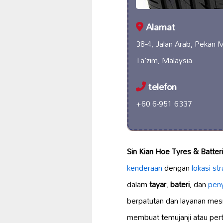
Alamat
38-4, Jalan Arab, Pekan 
Ta'zim, Malaysia
telefon
+60 6-951 6337
Sin Kian Hoe Tyres & Batter
kenderaan
dengan
lokasi st
dalam
tayar
,
bateri
, dan
pen
berpatutan dan layanan mes
membuat temujanji atau pert