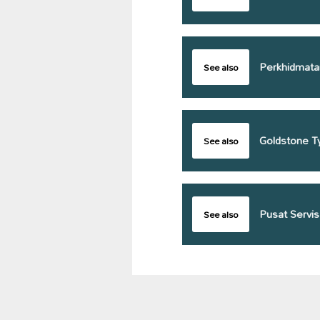
Perkhidmata
See also
Goldstone Ty
See also
Pusat Servis
See also