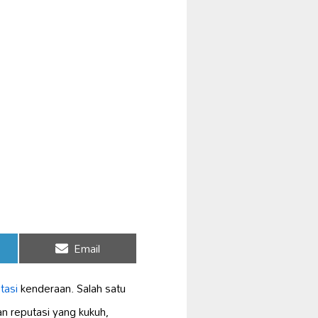
Share
Email
on
tasi
kenderaan. Salah satu
an reputasi yang kukuh,