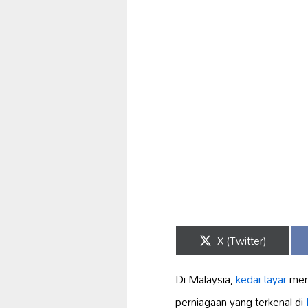
Share
X (Twitter)
on
Di Malaysia,
kedai tayar
mem
perniagaan yang terkenal di