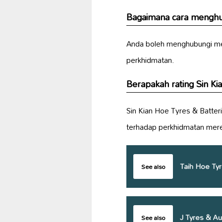
Bagaimana cara menghub
Anda boleh menghubungi me
perkhidmatan.
Berapakah rating Sin Ki
Sin Kian Hoe Tyres & Batte
terhadap perkhidmatan mer
Taih Hoe Tyr
See also
J Tyres & Au
See also