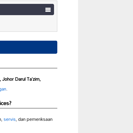
 Johor Darul Ta’zim,
gan
.
ices?
n,
servis
, dan pemeriksaan