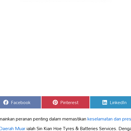
Share
Share
Share
Facebook
Pinterest
LinkedIn
on
on
on
ainkan peranan penting dalam memastikan
keselamatan dan pres
Daerah Muar
ialah Sin Kian Hoe Tyres & Batteries Services. Deng