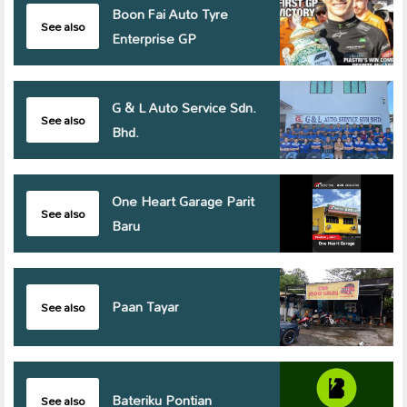
Boon Fai Auto Tyre
See also
Enterprise GP
G & L Auto Service Sdn.
See also
Bhd.
One Heart Garage Parit
See also
Baru
Paan Tayar
See also
Bateriku Pontian
See also