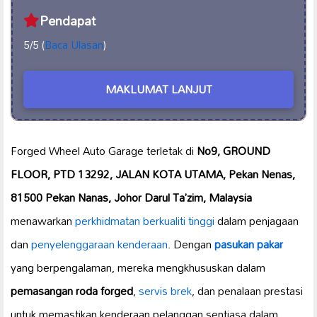
Pendapat
5/5 (
Baca Ulasan
)
MAKLUMAT LANJUT
Forged Wheel Auto Garage terletak di
No9, GROUND
FLOOR, PTD 13292, JALAN KOTA UTAMA, Pekan Nenas,
81500 Pekan Nanas, Johor Darul Ta’zim, Malaysia
menawarkan
perkhidmatan berkualiti tinggi
dalam penjagaan
dan
penyelenggaraan kenderaan
. Dengan
pasukan pakar
yang berpengalaman, mereka mengkhususkan dalam
pemasangan roda forged
,
servis brek
, dan penalaan prestasi
untuk memastikan kenderaan pelanggan sentiasa dalam