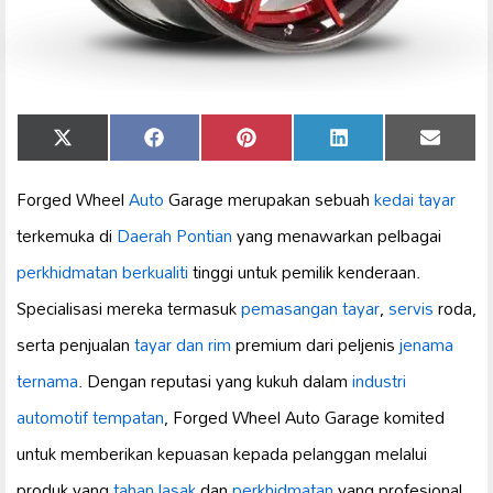
Share
Share
Share
Share
Share
X
Facebook
Pinterest
LinkedIn
Email
on
on
on
on
on
(Twitter)
Forged Wheel
Auto
Garage merupakan sebuah
kedai tayar
terkemuka di
Daerah Pontian
yang menawarkan pelbagai
perkhidmatan berkualiti
tinggi untuk pemilik kenderaan.
Specialisasi mereka termasuk
pemasangan tayar
,
servis
roda,
serta penjualan
tayar dan rim
premium dari peljenis
jenama
ternama
. Dengan reputasi yang kukuh dalam
industri
automotif tempatan
, Forged Wheel Auto Garage komited
untuk memberikan kepuasan kepada pelanggan melalui
produk yang
tahan lasak
dan
perkhidmatan
yang profesional.