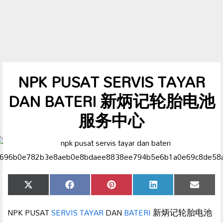
NPK PUSAT SERVIS TAYAR
DAN BATERI 新炳记轮胎电池
服务中心
Share
Share
Share
Share
Share
X
Facebook
Pinterest
LinkedIn
Email
on
on
on
on
on
(Twitter)
NPK PUSAT
SERVIS TAYAR
DAN
BATERI
新炳记轮胎电池