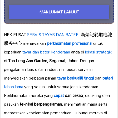
MAKLUMAT LANJUT
NPK PUSAT
SERVIS TAYAR DAN BATERI
新炳记轮胎电池
服务中心 menawarkan
perkhidmatan profesional
untuk
keperluan
tayar dan
bateri kenderaan
anda di
lokasi strategik
di
Tan Leng Ann Garden, Segamat, Johor
. Dengan
pengalaman luas dalam industri ini, pusat servis ini
menyediakan pelbagai pilihan
tayar berkualiti tinggi
dan
bateri
tahan lama
yang sesuai untuk semua jenis kenderaan.
Perkhidmatan mereka yang
cepat
dan cekap
, didukung oleh
pasukan
teknikal berpengalaman
, menjimatkan masa serta
memastikan keselamatan pemanduan. Hubungi mereka di