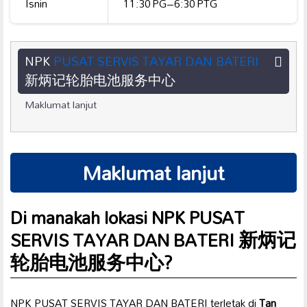
Isnin
11:30 PG–6:30 PTG
NPK
PUSAT SERVIS TAYAR DAN BATERI
新炳记轮胎电池服务中心
Maklumat lanjut
Maklumat lanjut
Di manakah lokasi NPK PUSAT
SERVIS TAYAR DAN BATERI 新炳记
轮胎电池服务中心?
NPK PUSAT SERVIS TAYAR DAN BATERI terletak di
Tan