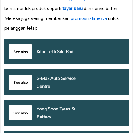
bernilai untuk produk seperti
tayar baru
dan servis bateri.
Mereka juga sering memberikan
promosi istimewa
untuk
pelanggan tetap.
Kitar Teliti Sdn Bhd
See also
G-Max Auto Service
See also
Centre
Yong Soon Tyres &
See also
Battery