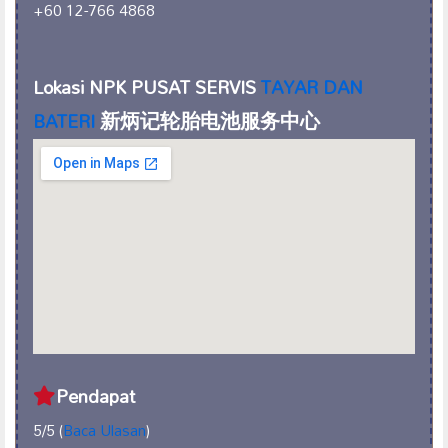
+60 12-766 4868
Lokasi NPK PUSAT SERVIS
TAYAR DAN
BATERI
新炳记轮胎电池服务中心
Pendapat
5/5 (
Baca Ulasan
)