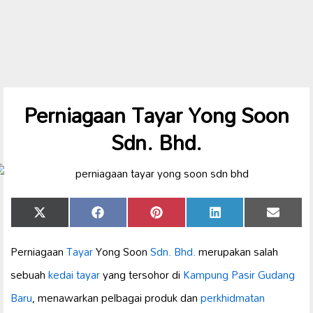
Perniagaan Tayar Yong Soon
Sdn. Bhd.
Share
Share
Share
Share
Share
X
Facebook
Pinterest
LinkedIn
Email
on
on
on
on
on
(Twitter)
Perniagaan
Tayar
Yong Soon
Sdn. Bhd.
merupakan salah
sebuah
kedai tayar
yang tersohor di
Kampung Pasir Gudang
Baru
, menawarkan pelbagai produk dan
perkhidmatan