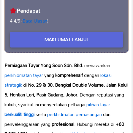
Pendapat
4.4/5 (
Baca Ulasan
)
MAKLUMAT LANJUT
Perniagaan Tayar Yong Soon Sdn. Bhd.
menawarkan
perkhidmatan tayar
yang
komprehensif
dengan
lokasi
strategik
di
No. 29 & 30, Bengkal Double Volume, Jalan Keluli
5, Hentian Lori, Pasir Gudang, Johor
. Dengan reputasi yang
kukuh, syarikat ini menyediakan pelbagai
pilihan tayar
berkualiti tinggi
serta
perkhidmatan pemasangan
dan
penyelenggaraan yang
profesional
. Hubungi mereka di
+60