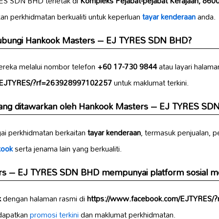
ES SDN BHD terletak di
Kompleks Pejabat-pejabat Kerajaan, 8600
an perkhidmatan berkualiti untuk keperluan
tayar kenderaan
anda.
ubungi Hankook Masters – EJ TYRES SDN BHD?
reka melalui nombor telefon
+60 17-730 9844
atau layari halam
m/EJTYRES/?rf=263928997102257
untuk maklumat terkini.
ang ditawarkan oleh Hankook Masters – EJ TYRES SD
i perkhidmatan berkaitan
tayar kenderaan
, termasuk penjualan, 
kook
serta jenama lain yang berkualiti.
s – EJ TYRES SDN BHD mempunyai platform sosial m
k
dengan halaman rasmi di
https://www.facebook.com/EJTYRES/
dapatkan
promosi terkini
dan maklumat perkhidmatan.