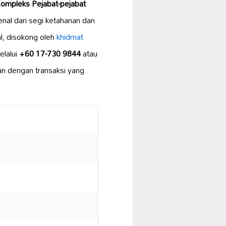
ompleks Pejabat-pejabat
nal dari segi ketahanan dan
l, disokong oleh
khidmat
elalui
+60 17-730 9844
atau
n dengan transaksi yang