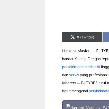
Share
X (Twitter)
on
Hankook Masters – EJ TY
bandar Kluang. Dengan reput
perkhidmatan berkualiti
tingg
dan
servis
yang profesional
Masters – EJ TYRES turut
lanjut mengenai
perkhidmat