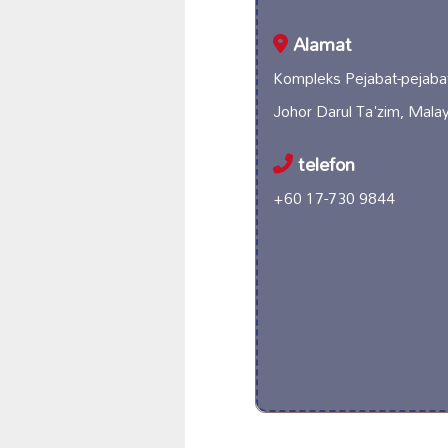
Alamat
Kompleks Pejabat-pejabat
Johor Darul Ta'zim, Malay
telefon
+60 17-730 9844