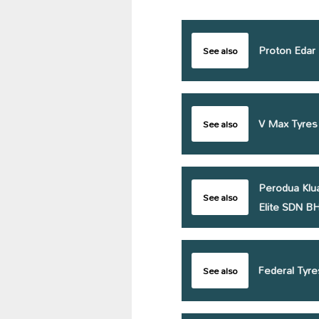
Proton Edar 
See also
V Max Tyres
See also
Perodua Klu
See also
Elite SDN B
Federal Tyr
See also