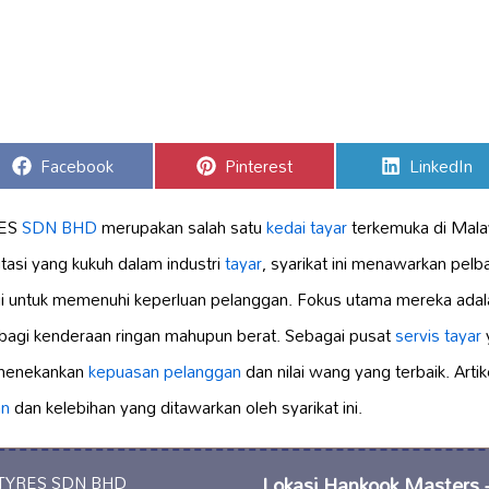
Share
Share
Share
Facebook
Pinterest
LinkedIn
on
on
on
RES
SDN BHD
merupakan salah satu
kedai tayar
terkemuka di Malay
asi yang kukuh dalam industri
tayar
, syarikat ini menawarkan pelb
i untuk memenuhi keperluan pelanggan. Fokus utama mereka ada
 bagi kenderaan ringan mahupun berat. Sebagai pusat
servis tayar
 menekankan
kepuasan pelanggan
dan nilai wang yang terbaik. Arti
an
dan kelebihan yang ditawarkan oleh syarikat ini.
Lokasi Hankook Masters