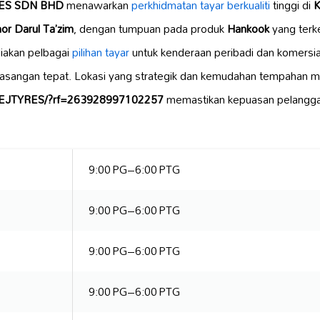
RES SDN BHD
menawarkan
perkhidmatan tayar berkualiti
tinggi di
K
or Darul Ta’zim
, dengan tumpuan pada produk
Hankook
yang terke
diakan pelbagai
pilihan tayar
untuk kenderaan peribadi dan komersia
asangan tepat. Lokasi yang strategik dan kemudahan tempahan m
m/EJTYRES/?rf=263928997102257
memastikan kepuasan pelangga
9:00 PG–6:00 PTG
9:00 PG–6:00 PTG
9:00 PG–6:00 PTG
9:00 PG–6:00 PTG