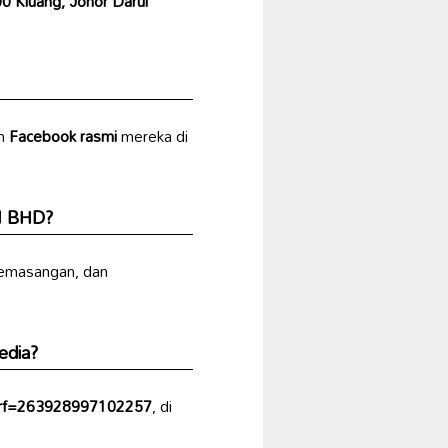
0 Kluang, Johor Darul
an
Facebook rasmi
mereka di
N BHD?
pemasangan, dan
edia?
?rf=263928997102257
, di