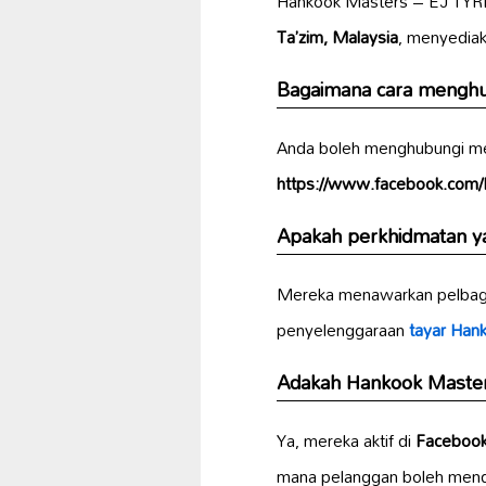
Hankook Masters – EJ TYR
Ta’zim, Malaysia
, menyediak
Bagaimana cara mengh
Anda boleh menghubungi me
https://www.facebook.co
Apakah perkhidmatan y
Mereka menawarkan pelbaga
penyelenggaraan
tayar Han
Adakah Hankook Master
Ya, mereka aktif di
Faceboo
mana pelanggan boleh men