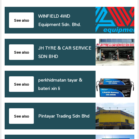
WINFIELD 4WD
See also
Equipment Sdn. Bhd.
JH TYRE & CAR SERVICE
See also
SDN BHD
perkhidmatan tayar &
See also
bateri xin li
Pintayar Trading Sdn Bhd
See also