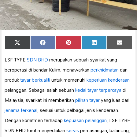
Share
Share
Share
Share
Share
X
Facebook
Pinterest
LinkedIn
Email
on
on
on
on
on
(Twitter)
LSF TYRE
SDN BHD
merupakan sebuah syarikat yang
beroperasi di bandar Kulim, menawarkan
perkhidmatan
dan
produk
tayar berkualiti
untuk memenuhi
keperluan kenderaan
pelanggan. Sebagai salah sebuah
kedai tayar terpercaya
di
Malaysia, syarikat ini memberikan
pilihan tayar
yang luas dari
jenama terkenal
, sesuai untuk pelbagai jenis kenderaan.
Dengan komitmen terhadap
kepuasan pelanggan
, LSF TYRE
SDN BHD turut menyediakan
servis
pemasangan, balancing,