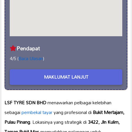
Pendapat
4/5 (
Baca Ulasan
)
MAKLUMAT LANJUT
LSF TYRE SDN BHD
menawarkan pelbagai kelebihan
sebagai
pembekal tayar
yang profesional di
Bukit Mertajam,
Pulau Pinang
. Lokasinya yang strategik di
3422, Jln Kulim,
Taman Bukit Mas
memudahkan pelanggan untuk