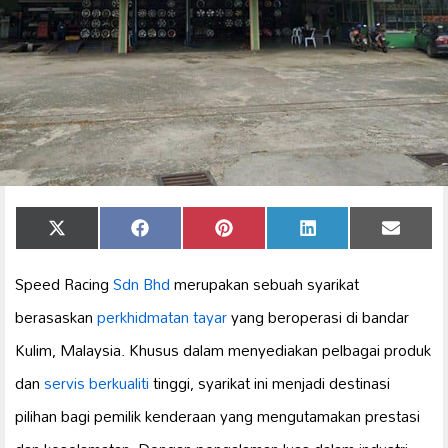
Share
Share
Share
Share
Share
X
Facebook
Pinterest
LinkedIn
Email
on
on
on
on
on
(Twitter)
Speed Racing
Sdn Bhd
merupakan sebuah syarikat
berasaskan
perkhidmatan tayar
yang beroperasi di bandar
Kulim, Malaysia. Khusus dalam menyediakan pelbagai produk
dan
servis berkualiti
tinggi, syarikat ini menjadi destinasi
pilihan bagi pemilik kenderaan yang mengutamakan prestasi