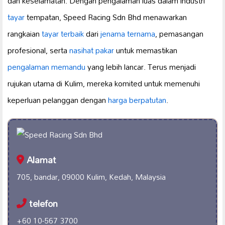
dan keselamatan. Dengan pengalaman luas dalam industri
tayar
tempatan, Speed Racing Sdn Bhd menawarkan
rangkaian
tayar terbaik
dari
jenama ternama
, pemasangan
profesional, serta
nasihat pakar
untuk memastikan
pengalaman memandu
yang lebih lancar. Terus menjadi
rujukan utama di Kulim, mereka komited untuk memenuhi
keperluan pelanggan dengan
harga berpatutan
.
Alamat
705, bandar, 09000 Kulim, Kedah, Malaysia
telefon
+60 10-567 3700