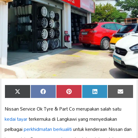
Share
Share
Share
Share
Share
X
Facebook
Pinterest
LinkedIn
Email
on
on
on
on
on
(Twitter)
Nissan Service Ok Tyre & Part Co merupakan salah satu
kedai tayar
terkemuka di Langkawi yang menyediakan
pelbagai
perkhidmatan berkualiti
untuk kenderaan Nissan dan