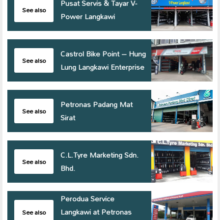
Pusat Servis & Tayar V-
See also
Power Langkawi
Castrol Bike Point – Hung
See also
Lung Langkawi Enterprise
Petronas Padang Mat
See also
Sirat
C.L.Tyre Marketing Sdn.
See also
Bhd.
Perodua Service
Langkawi at Petronas
See also