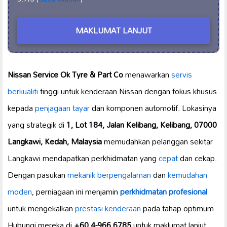
MAKLUMAT LANJUT
Nissan Service Ok Tyre & Part Co
menawarkan
servis
berkualiti
tinggi untuk kenderaan Nissan dengan fokus khusus
kepada
penjagaan tayar
dan komponen automotif. Lokasinya
yang strategik di
1, Lot 184, Jalan Kelibang, Kelibang, 07000
Langkawi, Kedah, Malaysia
memudahkan pelanggan sekitar
Langkawi mendapatkan perkhidmatan yang
cepat
dan cekap.
Dengan pasukan
mekanik berpengalaman
dan
kemudahan
moden
, perniagaan ini menjamin
perkhidmatan profesional
untuk mengekalkan
prestasi kenderaan
pada tahap optimum.
Hubungi mereka di
+60 4-966 6785
untuk maklumat lanjut