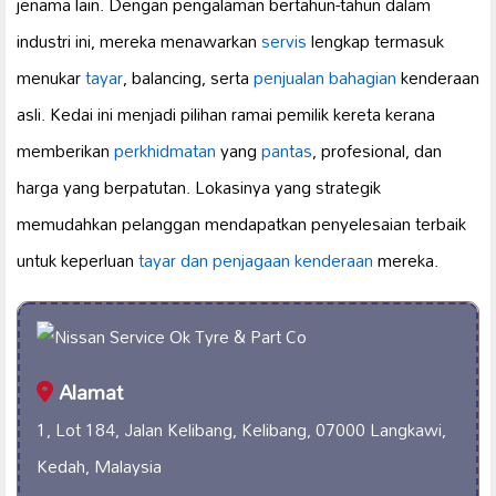
jenama lain. Dengan pengalaman bertahun-tahun dalam
industri ini, mereka menawarkan
servis
lengkap termasuk
menukar
tayar
, balancing, serta
penjualan bahagian
kenderaan
asli. Kedai ini menjadi pilihan ramai pemilik kereta kerana
memberikan
perkhidmatan
yang
pantas
, profesional, dan
harga yang berpatutan. Lokasinya yang strategik
memudahkan pelanggan mendapatkan penyelesaian terbaik
untuk keperluan
tayar dan
penjagaan kenderaan
mereka.
Alamat
1, Lot 184, Jalan Kelibang, Kelibang, 07000 Langkawi,
Kedah, Malaysia