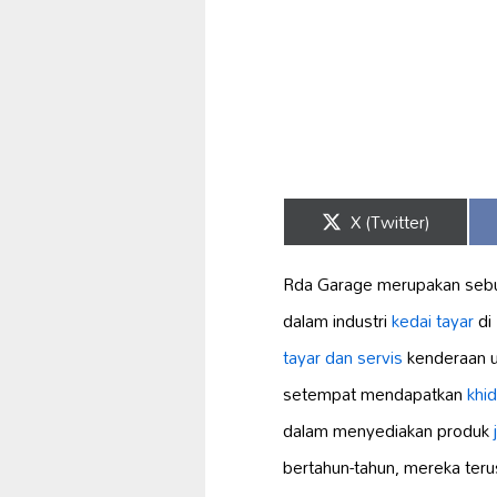
Share
X (Twitter)
on
Rda Garage merupakan sebua
dalam industri
kedai tayar
di
tayar dan servis
kenderaan u
setempat mendapatkan
khi
dalam menyediakan produk
bertahun-tahun, mereka terus