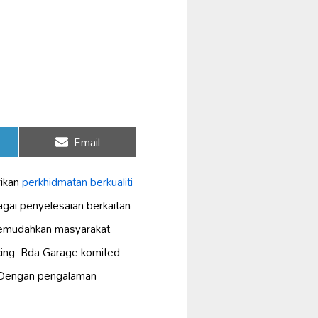
Share
Email
on
rikan
perkhidmatan berkualiti
gai penyelesaian berkaitan
memudahkan masyarakat
ncing. Rda Garage komited
 Dengan pengalaman