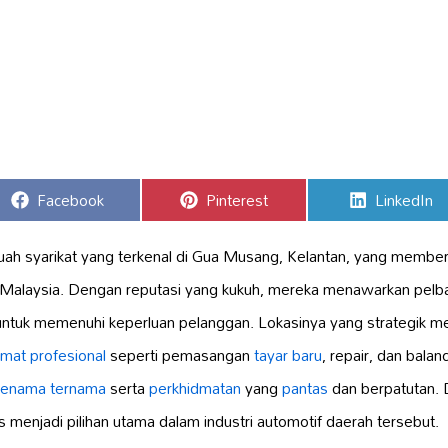
Share
Share
Share
Facebook
Pinterest
LinkedIn
on
on
on
h syarikat yang terkenal di Gua Musang, Kelantan, yang membe
 Malaysia. Dengan reputasi yang kukuh, mereka menawarkan pelba
ntuk memenuhi keperluan pelanggan. Lokasinya yang strategik 
dmat profesional
seperti pemasangan
tayar baru
, repair, dan bala
jenama ternama
serta
perkhidmatan
yang
pantas
dan berpatutan.
 menjadi pilihan utama dalam industri automotif daerah tersebut.