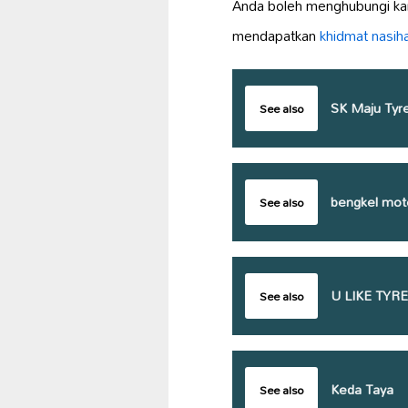
Anda boleh menghubungi kam
mendapatkan
khidmat nasih
SK Maju Tyre
See also
bengkel moto
See also
U LIKE TYR
See also
Keda Taya
See also