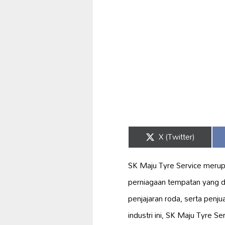
Share
X (Twitter)
on
SK Maju Tyre Service meru
perniagaan tempatan yang 
penjajaran roda, serta penju
industri ini, SK Maju Tyre 