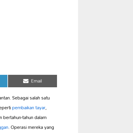
Share
Email
on
ntan. Sebagai salah satu
eperti
pembaikan tayar
,
n bertahun-tahun dalam
ggan
. Operasi mereka yang