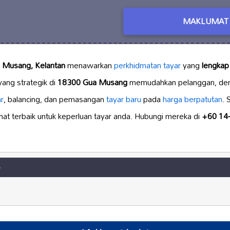
MAKLUMAT 
 Musang, Kelantan
menawarkan
perkhidmatan tayar
yang
lengkap
yang strategik di
18300 Gua Musang
memudahkan pelanggan, de
ar
, balancing, dan pemasangan
tayar baru
pada
harga berpatutan
. 
t terbaik untuk keperluan tayar anda. Hubungi mereka di
+60 14
e