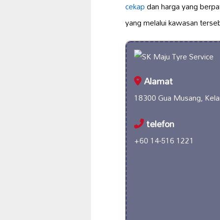
cekap
dan harga yang berpat
yang melalui kawasan terseb
Alamat
18300 Gua Musang, Kelan
telefon
+60 14-516 1221