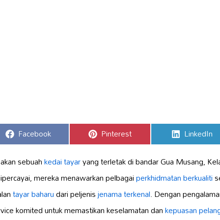
Share
Share
Share
Facebook
Pinterest
LinkedIn
on
on
on
pakan sebuah
kedai tayar
yang terletak di bandar Gua Musang, Kela
dipercayai, mereka menawarkan pelbagai
perkhidmatan berkualiti
s
alan
tayar baharu
dari peljenis
jenama terkenal
. Dengan pengalama
Service komited untuk memastikan keselamatan dan
kepuasan pelan