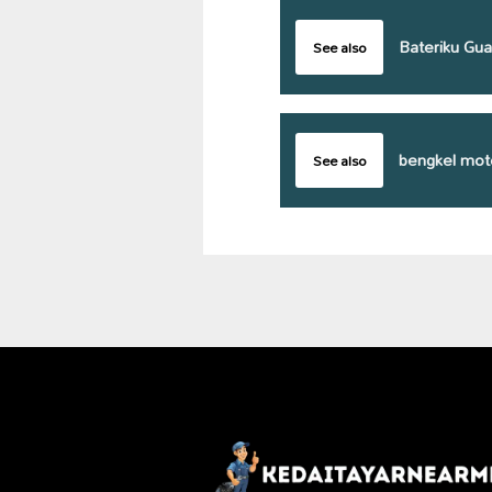
Bateriku Gu
See also
bengkel moto
See also