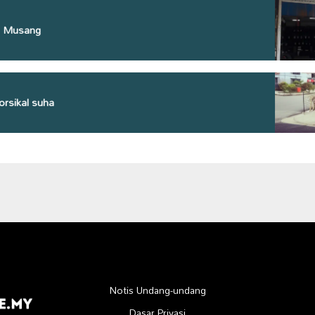
a Musang
rsikal suha
Notis Undang-undang
Dasar Privasi