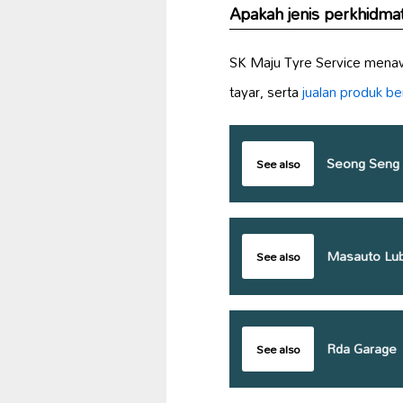
Apakah jenis perkhidmat
SK Maju Tyre Service menaw
tayar, serta
jualan
produk ber
Seong Seng 
See also
Masauto Lub
See also
Rda Garage
See also