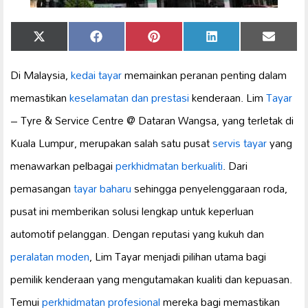
Share
Share
Share
Share
Share
X
Facebook
Pinterest
LinkedIn
Email
on
on
on
on
on
(Twitter)
Di Malaysia,
kedai tayar
memainkan peranan penting dalam
memastikan
keselamatan dan prestasi
kenderaan. Lim
Tayar
– Tyre & Service Centre @ Dataran Wangsa, yang terletak di
Kuala Lumpur, merupakan salah satu pusat
servis tayar
yang
menawarkan pelbagai
perkhidmatan berkualiti
. Dari
pemasangan
tayar baharu
sehingga penyelenggaraan roda,
pusat ini memberikan solusi lengkap untuk keperluan
automotif pelanggan. Dengan reputasi yang kukuh dan
peralatan moden
, Lim Tayar menjadi pilihan utama bagi
pemilik kenderaan yang mengutamakan kualiti dan kepuasan.
Temui
perkhidmatan profesional
mereka bagi memastikan