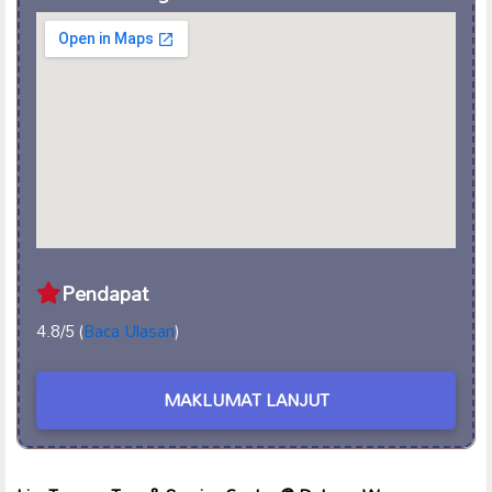
Pendapat
4.8/5 (
Baca Ulasan
)
MAKLUMAT LANJUT