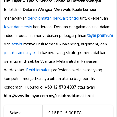
Lim Tayar – Tyre & Service Centre @ Dataran Wangsa
terletak di
Dataran Wangsa Melawati, Kuala Lumpur
,
menawarkan
perkhidmatan berkualiti tinggi
untuk keperluan
tayar dan servis
kenderaan. Dengan pengalaman luas dalam
industri, pusat ini menyediakan pelbagai pilihan
tayar premium
dan
servis
menyeluruh
termasuk balancing, alignment, dan
penukaran minyak
. Lokasinya yang strategik memudahkan
pelanggan di sekitar Wangsa Melawati dan kawasan
berdekatan.
Perkhidmatan
profesional serta harga yang
kompetitif menjadikannya pilihan utama bagi pemilik
kenderaan. Hubungi di
+60 12-573 4337
atau layari
http://www.limtayar.com.my/
untuk maklumat lanjut.
Selasa
9:15 PG–6:00 PTG