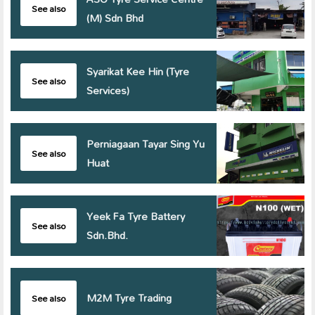
See also
(M) Sdn Bhd
Syarikat Kee Hin (Tyre
See also
Services)
Perniagaan Tayar Sing Yu
See also
Huat
Yeek Fa Tyre Battery
See also
Sdn.Bhd.
M2M Tyre Trading
See also