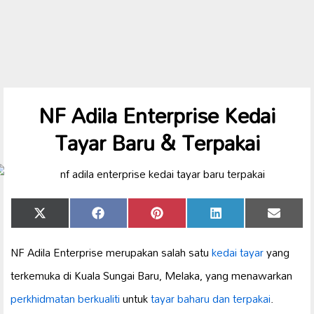
NF Adila Enterprise Kedai
Tayar Baru & Terpakai
Share
Share
Share
Share
Share
X
Facebook
Pinterest
LinkedIn
Email
on
on
on
on
on
(Twitter)
NF Adila Enterprise merupakan salah satu
kedai tayar
yang
terkemuka di Kuala Sungai Baru, Melaka, yang menawarkan
perkhidmatan berkualiti
untuk
tayar baharu dan terpakai
.