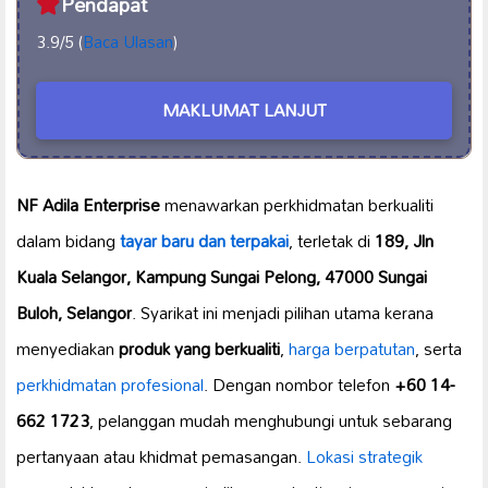
Pendapat
3.9/5 (
Baca Ulasan
)
MAKLUMAT LANJUT
NF Adila Enterprise
menawarkan perkhidmatan berkualiti
dalam bidang
tayar baru dan terpakai
, terletak di
189, Jln
Kuala Selangor, Kampung Sungai Pelong, 47000 Sungai
Buloh, Selangor
. Syarikat ini menjadi pilihan utama kerana
menyediakan
produk yang berkualiti
,
harga berpatutan
, serta
perkhidmatan profesional
. Dengan nombor telefon
+60 14-
662 1723
, pelanggan mudah menghubungi untuk sebarang
pertanyaan atau khidmat pemasangan.
Lokasi strategik