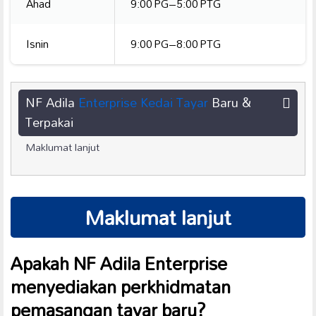
Ahad
9:00 PG–5:00 PTG
Isnin
9:00 PG–8:00 PTG
NF Adila
Enterprise Kedai Tayar
Baru &
Terpakai
Maklumat lanjut
Maklumat lanjut
Apakah NF Adila Enterprise
menyediakan perkhidmatan
pemasangan tayar baru
?