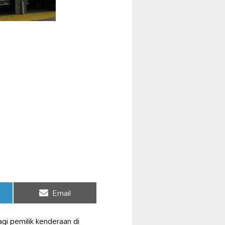
Share
Email
on
gi pemilik kenderaan di