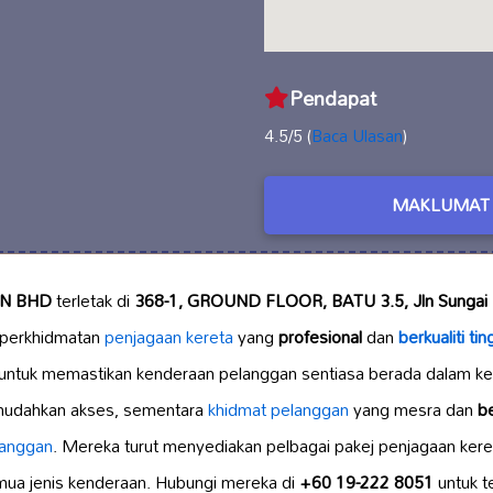
Pendapat
4.5/5 (
Baca Ulasan
)
MAKLUMAT 
N BHD
terletak di
368-1, GROUND FLOOR, BATU 3.5, Jln Sungai 
 perkhidmatan
penjagaan kereta
yang
profesional
dan
berkualiti tin
i untuk memastikan kenderaan pelanggan sentiasa berada dalam ke
mudahkan akses, sementara
khidmat pelanggan
yang mesra dan
b
langgan
. Mereka turut menyediakan pelbagai pakej penjagaan ker
emua jenis kenderaan. Hubungi mereka di
+60 19-222 8051
untuk t