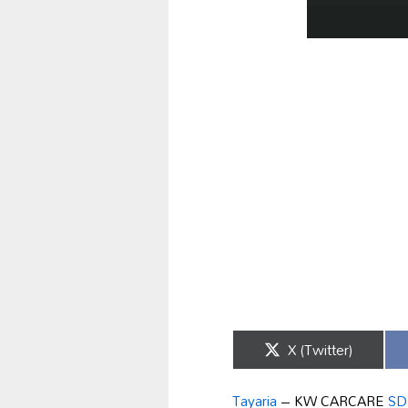
Share
X (Twitter)
on
Tayaria
– KW CARCARE
SD