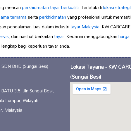
ang mencari
perkhidmatan tayar berkualiti
. Terletak di
lokasi strategi
nama ternama
serta
perkhidmatan
yang profesional untuk memasti
an pengalaman luas dalam industri
tayar Malaysia
, KW CARCARE 
ervis
, dan nasihat berkaitan
tayar
. Kedai ini menggabungkan
harga
 lengkap bagi keperluan tayar anda.
Lokasi Tayaria - KW C
(Sungai Besi)
ATU 3.5, Jln Sungai Besi,
la Lumpur, Wilayah
r, Malaysia