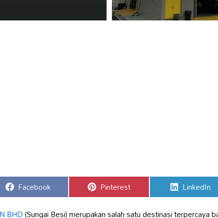
Share
Share
Share
Facebook
Pinterest
LinkedIn
on
on
on
N BHD
(Sungai Besi) merupakan salah satu destinasi terpercaya ba