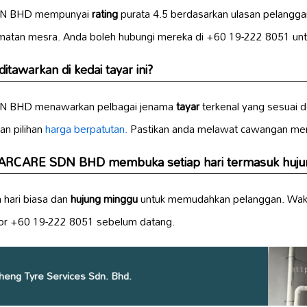
DN BHD mempunyai
rating
purata 4.5 berdasarkan ulasan pelangga
atan mesra. Anda boleh hubungi mereka di +60 19-222 8051 untu
ditawarkan di
kedai tayar
ini?
N BHD menawarkan pelbagai jenama
tayar
terkenal yang sesuai 
n pilihan
harga berpatutan.
Pastikan anda melawat cawangan mereka
CARCARE SDN BHD membuka setiap hari termasuk
huju
a hari biasa dan
hujung minggu
untuk memudahkan pelanggan. Wakt
r +60 19-222 8051 sebelum datang.
eng Tyre Services Sdn. Bhd.