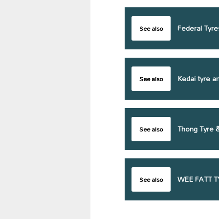
Federal Tyre
See also
Kedai tyre a
See also
Thong Tyre 
See also
WEE FATT T
See also