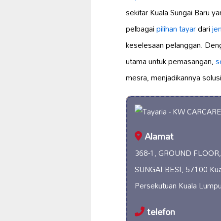
sekitar Kuala Sungai Baru y
pelbagai
pilihan tayar
dari
je
keselesaan pelanggan. Deng
utama untuk pemasangan,
s
mesra, menjadikannya solusi
Alamat
368-1, GROUND FLOOR, B
SUNGAI BESI, 57100 Kua
Persekutuan Kuala Lumpu
telefon