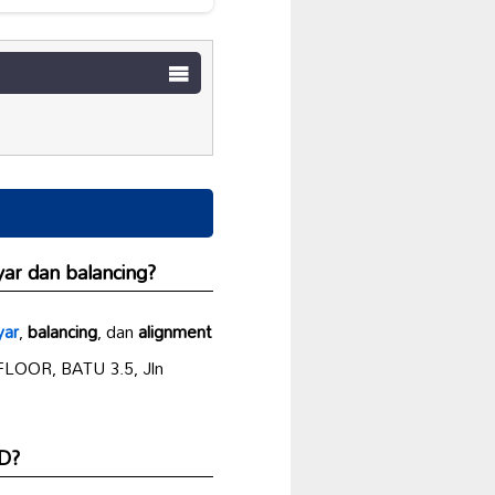
yar
dan
balancing
?
yar
,
balancing
, dan
alignment
FLOOR, BATU 3.5, Jln
D?