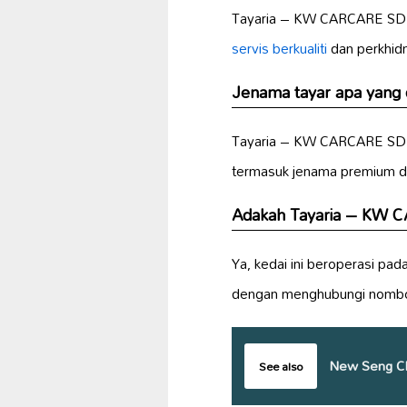
Tayaria – KW CARCARE S
servis berkualiti
dan perkhidm
Jenama tayar apa yang 
Tayaria – KW CARCARE SD
termasuk jenama premium da
Adakah Tayaria – KW 
Ya, kedai ini beroperasi pad
dengan menghubungi nombo
New Seng Ch
See also