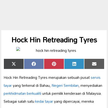
Hock Hin Retreading Tyres
Share
Share
Share
Share
Share
X
Facebook
Pinterest
LinkedIn
Email
on
on
on
on
on
(Twitter)
Hock Hin Retreading Tyres merupakan sebuah pusat
servis
tayar
yang terkenal di Bahau,
Negeri Sembilan
, menyediakan
perkhidmatan berkualiti
untuk pemilik kenderaan di Malaysia.
Sebagai salah satu
kedai tayar
yang dipercayai, mereka