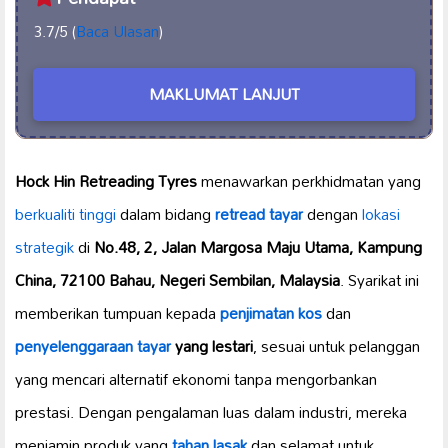
3.7/5 (
Baca Ulasan
)
MAKLUMAT LANJUT
Hock Hin Retreading Tyres
menawarkan perkhidmatan yang
berkualiti tinggi
dalam bidang
retread tayar
dengan
lokasi
strategik
di
No.48, 2, Jalan Margosa Maju Utama, Kampung
China, 72100 Bahau, Negeri Sembilan, Malaysia
. Syarikat ini
memberikan tumpuan kepada
penjimatan kos
dan
penyelenggaraan tayar
yang lestari
, sesuai untuk pelanggan
yang mencari alternatif ekonomi tanpa mengorbankan
prestasi. Dengan pengalaman luas dalam industri, mereka
menjamin produk yang
tahan lasak
dan selamat untuk