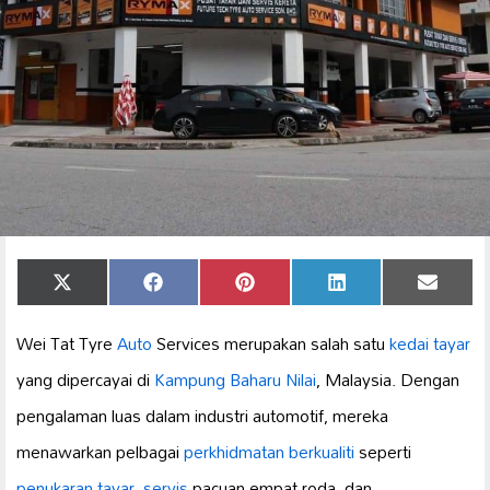
Share
Share
Share
Share
Share
X
Facebook
Pinterest
LinkedIn
Email
on
on
on
on
on
(Twitter)
Wei Tat Tyre
Auto
Services merupakan salah satu
kedai tayar
yang dipercayai di
Kampung Baharu Nilai
, Malaysia. Dengan
pengalaman luas dalam industri automotif, mereka
menawarkan pelbagai
perkhidmatan berkualiti
seperti
penukaran tayar
,
servis
pacuan empat roda, dan