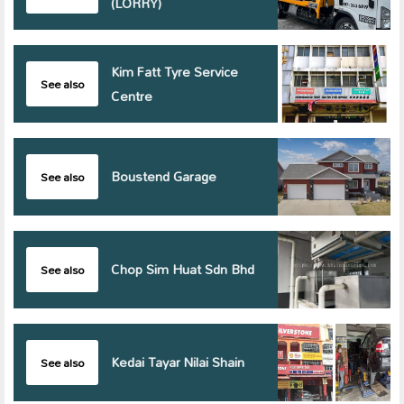
(LORRY)
Kim Fatt Tyre Service
See also
Centre
Boustend Garage
See also
Chop Sim Huat Sdn Bhd
See also
Kedai Tayar Nilai Shain
See also