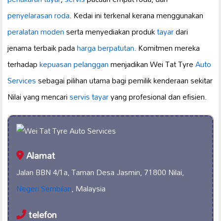
penyelarasan roda
. Kedai ini terkenal kerana menggunakan
peralatan moden
serta menyediakan produk
tayar
dari
jenama terbaik pada
harga berpatutan
. Komitmen mereka
terhadap
kepuasan pelanggan
menjadikan Wei Tat Tyre
Auto
Services
sebagai pilihan utama bagi pemilik kenderaan sekitar
Nilai yang mencari
servis tayar
yang profesional dan efisien.
Alamat
Jalan BBN 4/1a, Taman Desa Jasmin, 71800 Nilai,
Negeri Sembilan
, Malaysia
telefon