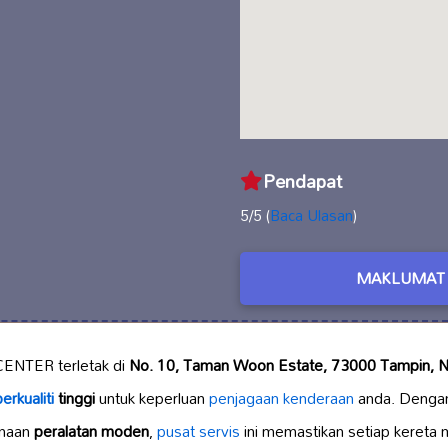
Pendapat
5/5 (
Baca Ulasan
)
MAKLUMAT 
NTER terletak di
No. 10, Taman Woon Estate, 73000 Tampin, N
rkualiti
tinggi
untuk keperluan
penjagaan kenderaan
anda. Denga
naan
peralatan moden
,
pusat servis
ini memastikan setiap kereta