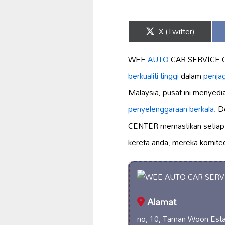
Share
X (Twitter)
on
WEE
AUTO
CAR SERVICE 
berkualiti tinggi
dalam
penja
Malaysia, pusat ini menyedi
penyelenggaraan berkala
. 
CENTER memastikan setiap
kereta anda, mereka komite
Alamat
no, 10, Taman Woon Esta