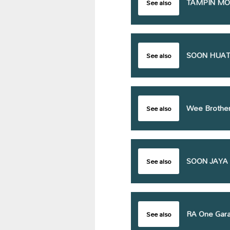
TAMPIN MO
See also
SOON HUAT
See also
Wee Brother
See also
SOON JAYA
See also
RA One Gara
See also