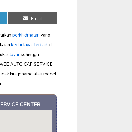
Share
Email
on
warkan
perkhidmatan
yang
gkaian
kedai tayar terbaik
di
nukar
tayar
sehingga
 WEE AUTO CAR SERVICE
 Tidak kira jenama atau model
.
SERVICE CENTER