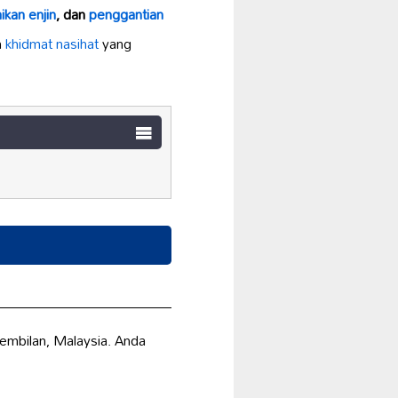
kan enjin
, dan
penggantian
n
khidmat nasihat
yang
mbilan, Malaysia. Anda