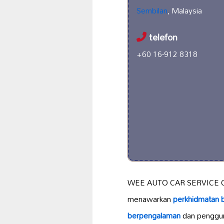
Sembilan
, Malaysia
telefon
+60 16-912 8318
WEE AUTO CAR SERVICE CE
menawarkan
perkhidmatan be
berpengalaman
dan penggu