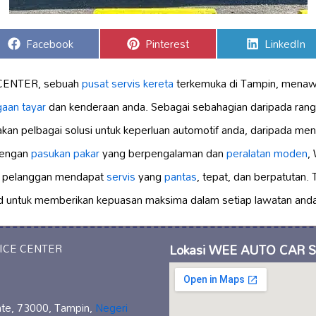
Share
Share
Share
Facebook
Pinterest
LinkedIn
on
on
on
CENTER, sebuah
pusat servis kereta
terkemuka di Tampin, mena
gaan tayar
dan kenderaan anda. Sebagai sebahagian daripada ran
akan pelbagai solusi untuk keperluan automotif anda, daripada me
Dengan
pasukan pakar
yang berpengalaman dan
peralatan moden
,
 pelanggan mendapat
servis
yang
pantas
, tepat, dan berpatutan.
d untuk memberikan kepuasan maksima dalam setiap lawatan anda
Lokasi WEE AUTO CAR 
te, 73000, Tampin,
Negeri