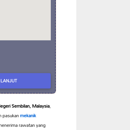
LANJUT
egeri Sembilan, Malaysia
,
n pasukan
mekanik
 menerima rawatan yang