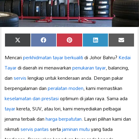
Share
Share
Share
Share
Share
X
Facebook
Pinterest
LinkedIn
Email
on
on
on
on
on
(Twitter)
Mencari
perkhidmatan tayar berkualiti
di Johor Bahru?
Kedai
Tayar
di daerah ini menawarkan
penukaran tayar
, balancing,
dan
servis
lengkap untuk kenderaan anda. Dengan pakar
berpengalaman dan
peralatan moden
, kami memastikan
keselamatan dan prestasi
optimum di jalan raya. Sama ada
tayar
kereta, SUV, atau lori, kami menyediakan pelbagai
jenama terbaik dan
harga berpatutan
. Layari pilihan kami dan
nikmati
servis pantas
serta
jaminan mutu
yang tiada