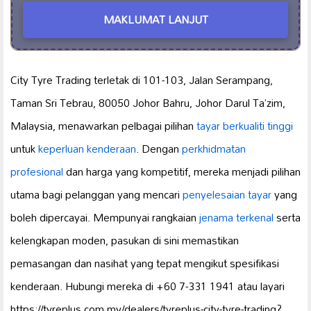
MAKLUMAT LANJUT
City Tyre Trading terletak di 101-103, Jalan Serampang,
Taman Sri Tebrau, 80050 Johor Bahru, Johor Darul Ta’zim,
Malaysia, menawarkan pelbagai pilihan
tayar berkualiti tinggi
untuk
keperluan kenderaan
. Dengan
perkhidmatan
profesional
dan harga yang kompetitif, mereka menjadi pilihan
utama bagi pelanggan yang mencari
penyelesaian tayar
yang
boleh dipercayai. Mempunyai rangkaian
jenama terkenal
serta
kelengkapan moden, pasukan di sini memastikan
pemasangan dan nasihat yang tepat mengikut spesifikasi
kenderaan. Hubungi mereka di +60 7-331 1941 atau layari
https://tyreplus.com.my/dealers/tyreplus-city-tyre-trading?