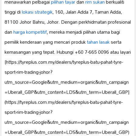
menawarkan pelbagai
pilihan tayar
dan
rim sukan
berkualiti
tinggi di
lokasi strategik
, 160, Jalan Adda 7, Taman Adda,
81100 Johor Bahru, Johor. Dengan perkhidmatan profesional
dan
harga kompetitif
, mereka menjadi pilihan utama bagi
pemilik kenderaan yang mencari produk
tahan lasak
serta
kemasangan yang tepat. Hubungi +60 7-665 0096 atau layari
[https://tyreplus.com.my/dealers/tyreplus-batu-pahat-tyre-
sport-rim-trading-johor?
utm_source=Google&utm_medium=organic&utm_campaign
=Uberall_GBP&utm_content=LDS&utm_term=Uberall_GBP]
(https://tyreplus.com.my/dealers/tyreplus-batu-pahat-tyre-
sport-rim-trading-johor?
utm_source=Google&utm_medium=organic&utm_campaign
=Uberall_GBP&utm_content=LDS&utm_term=Uberall_GBP)