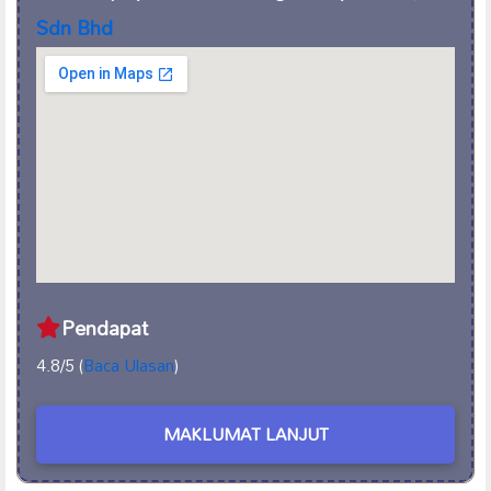
Sdn Bhd
Pendapat
4.8/5 (
Baca Ulasan
)
MAKLUMAT LANJUT