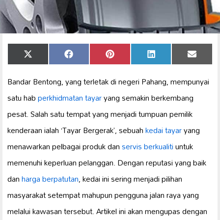
Share
Share
Share
Share
Share
X
Facebook
Pinterest
LinkedIn
Email
on
on
on
on
on
(Twitter)
Bandar Bentong, yang terletak di negeri Pahang, mempunyai
satu hab
perkhidmatan tayar
yang semakin berkembang
pesat. Salah satu tempat yang menjadi tumpuan pemilik
kenderaan ialah ‘Tayar Bergerak’, sebuah
kedai tayar
yang
menawarkan pelbagai produk dan
servis berkualiti
untuk
memenuhi keperluan pelanggan. Dengan reputasi yang baik
dan
harga berpatutan
, kedai ini sering menjadi pilihan
masyarakat setempat mahupun pengguna jalan raya yang
melalui kawasan tersebut. Artikel ini akan mengupas dengan