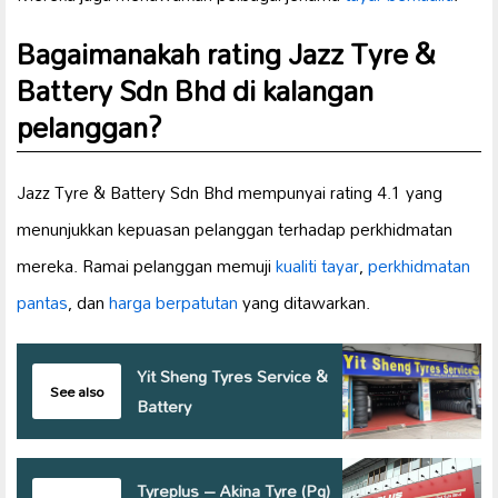
Bagaimanakah rating Jazz Tyre &
Battery Sdn Bhd di kalangan
pelanggan?
Jazz Tyre & Battery Sdn Bhd mempunyai rating 4.1 yang
menunjukkan kepuasan pelanggan terhadap perkhidmatan
mereka. Ramai pelanggan memuji
kualiti tayar
,
perkhidmatan
pantas
, dan
harga berpatutan
yang ditawarkan.
Yit Sheng Tyres Service &
See also
Battery
Tyreplus – Akina Tyre (Pg)