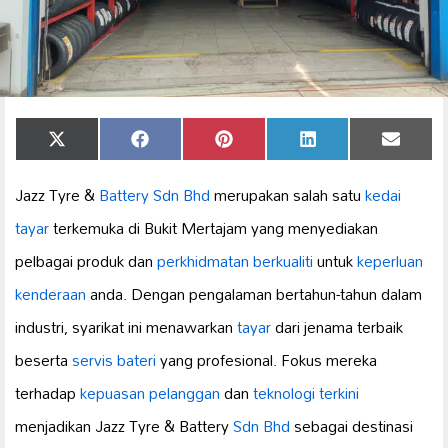
Share
Share
Share
Share
Share
X
Facebook
Pinterest
LinkedIn
Email
on
on
on
on
on
(Twitter)
Jazz Tyre &
Battery Sdn Bhd
merupakan salah satu
kedai
tayar
terkemuka di Bukit Mertajam yang menyediakan
pelbagai produk dan
perkhidmatan berkualiti
untuk
keperluan
kenderaan
anda. Dengan pengalaman bertahun-tahun dalam
industri, syarikat ini menawarkan
tayar
dari jenama terbaik
beserta
servis bateri
yang profesional. Fokus mereka
terhadap
kepuasan pelanggan
dan
teknologi terkini
menjadikan Jazz Tyre & Battery
Sdn Bhd
sebagai destinasi