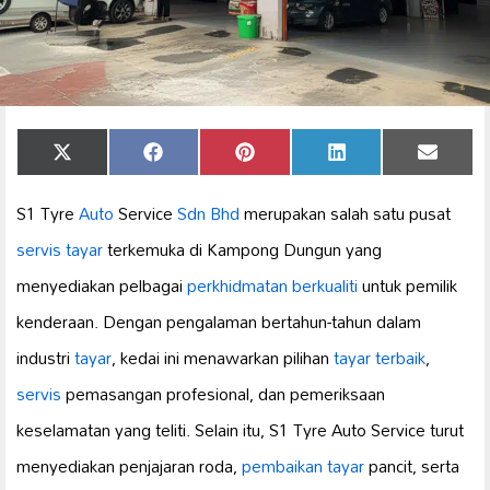
Share
Share
Share
Share
Share
X
Facebook
Pinterest
LinkedIn
Email
on
on
on
on
on
(Twitter)
S1 Tyre
Auto
Service
Sdn Bhd
merupakan salah satu pusat
servis tayar
terkemuka di Kampong Dungun yang
menyediakan pelbagai
perkhidmatan berkualiti
untuk pemilik
kenderaan. Dengan pengalaman bertahun-tahun dalam
industri
tayar
, kedai ini menawarkan pilihan
tayar terbaik
,
servis
pemasangan profesional, dan pemeriksaan
keselamatan yang teliti. Selain itu, S1 Tyre Auto Service turut
menyediakan penjajaran roda,
pembaikan tayar
pancit, serta