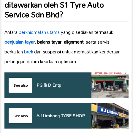
ditawarkan oleh S1 Tyre Auto
Service Sdn Bhd?
Antara
perkhidmatan utama
yang disediakan termasuk
penjualan tayar
,
balans tayar
,
alignment
, serta servis
berkaitan
brek
dan
suspensi
untuk memastikan kenderaan
pelanggan dalam keadaan optimum.
PG & D Entp
See also
AJ Limbong TYRE SHOP
See also