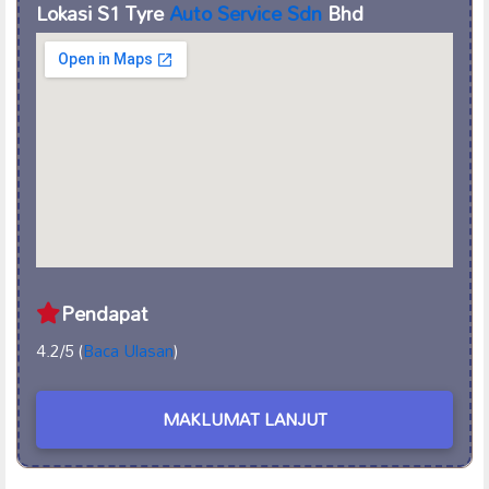
Lokasi S1 Tyre
Auto Service Sdn
Bhd
Pendapat
4.2/5 (
Baca Ulasan
)
MAKLUMAT LANJUT