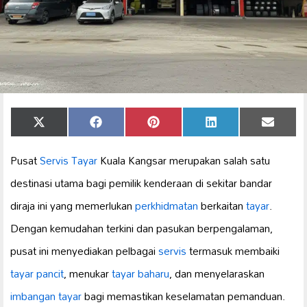
Share
Share
Share
Share
Share
X
Facebook
Pinterest
LinkedIn
Email
on
on
on
on
on
(Twitter)
Pusat
Servis Tayar
Kuala Kangsar merupakan salah satu
destinasi utama bagi pemilik kenderaan di sekitar bandar
diraja ini yang memerlukan
perkhidmatan
berkaitan
tayar
.
Dengan kemudahan terkini dan pasukan berpengalaman,
pusat ini menyediakan pelbagai
servis
termasuk membaiki
tayar pancit
, menukar
tayar baharu
, dan menyelaraskan
imbangan tayar
bagi memastikan keselamatan pemanduan.