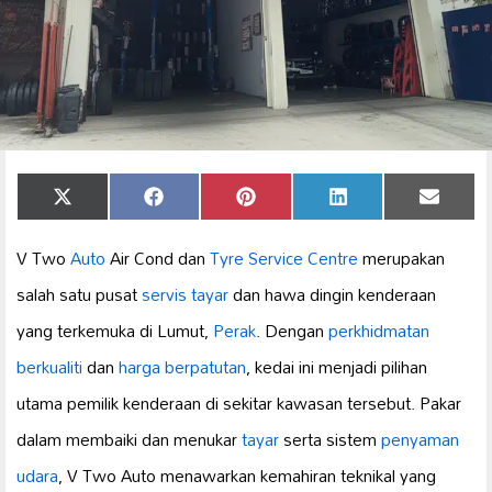
Share
Share
Share
Share
Share
X
Facebook
Pinterest
LinkedIn
Email
on
on
on
on
on
(Twitter)
V Two
Auto
Air Cond dan
Tyre Service Centre
merupakan
salah satu pusat
servis tayar
dan hawa dingin kenderaan
yang terkemuka di Lumut,
Perak
. Dengan
perkhidmatan
berkualiti
dan
harga berpatutan
, kedai ini menjadi pilihan
utama pemilik kenderaan di sekitar kawasan tersebut. Pakar
dalam membaiki dan menukar
tayar
serta sistem
penyaman
udara
, V Two Auto menawarkan kemahiran teknikal yang