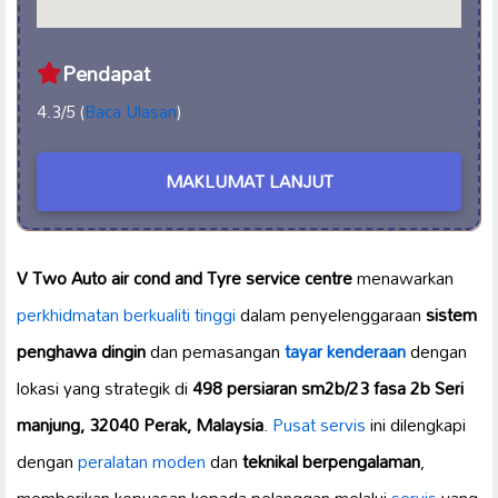
Pendapat
4.3/5 (
Baca Ulasan
)
MAKLUMAT LANJUT
V Two Auto air cond and Tyre service centre
menawarkan
perkhidmatan berkualiti tinggi
dalam penyelenggaraan
sistem
penghawa dingin
dan pemasangan
tayar kenderaan
dengan
lokasi yang strategik di
498 persiaran sm2b/23 fasa 2b Seri
manjung, 32040 Perak, Malaysia
.
Pusat servis
ini dilengkapi
dengan
peralatan moden
dan
teknikal berpengalaman
,
memberikan kepuasan kepada pelanggan melalui
servis
yang