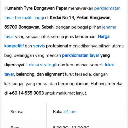
Humairah Tyre Bongawan Papar
menawarkan
perkhidmatan
tayar berkualiti tinggi
di
Kedai No 14, Pekan Bongawan,
89700 Bongawan, Sabah
, dengan pelbagai pilihan
jenama
tayar
yang sesuai untuk semua jenis kenderaan.
Harga
kompetitif
dan
servis
profesional
menjadikannya pilihan utama
bagi pelanggan yang mencari
perkhidmatan tayar
yang
dipercayai
.
Lokasi strategik
dan kemudahan seperti
tukar
tayar
, balancing, dan alignment
turut tersedia, dengan
kakitangan yang mesra dan berpengalaman. Hubungi mereka
di
+60 14-555 9063
untuk maklumat lanjut.
Selasa
Buka
24 jam
Rabu
8:00 PG–12:00 PG