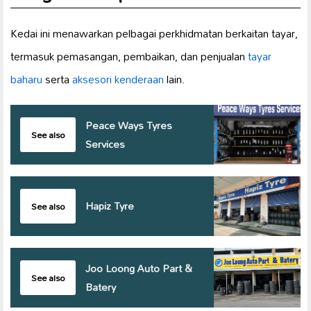
Kedai ini menawarkan pelbagai perkhidmatan berkaitan tayar,
termasuk pemasangan, pembaikan, dan penjualan
tayar
baharu
serta
aksesori kenderaan
lain.
Peace Ways Tyres
See also
Services
Hapiz Tyre
See also
Joo Loong Auto Part &
See also
Batery