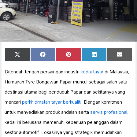
Share
Share
Share
Share
Share
X
Facebook
Pinterest
LinkedIn
Email
on
on
on
on
on
(Twitter)
Ditengah-tengah persaingan industri
kedai tayar
di Malaysia,
Humairah Tyre Bongawan Papar muncul sebagai salah satu
destinasi utama bagi penduduk Papar dan sekitarnya yang
mencari
perkhidmatan tayar berkualiti
. Dengan komitmen
untuk menyediakan produk andalan serta
servis profesional
,
kedai ini berusaha memenuhi keperluan pelanggan dalam
sektor automotif. Lokasinya yang strategik memudahkan