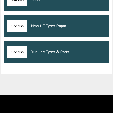
See also
New L T Tyres Papar
See also
Yun Lee Tyres & Parts
See also