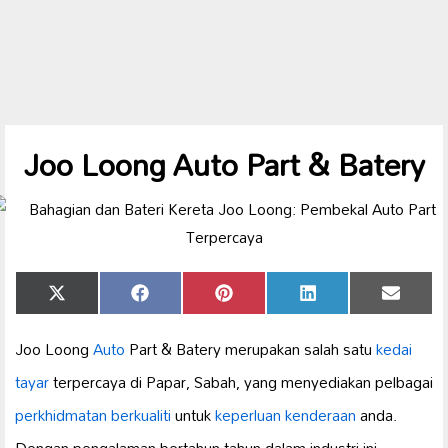
Joo Loong Auto Part & Batery
Share
Share
Share
Share
Share
X
Facebook
Pinterest
LinkedIn
Email
on
on
on
on
on
(Twitter)
Joo Loong
Auto
Part & Batery merupakan salah satu
kedai
tayar
terpercaya di Papar, Sabah, yang menyediakan pelbagai
perkhidmatan berkualiti
untuk
keperluan kenderaan
anda.
Dengan pengalaman bertahun-tahun dalam industri ini,