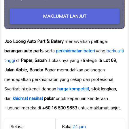
MAKLUMAT LANJUT
Joo Loong Auto Part & Batery
menawarkan pelbagai
barangan auto parts
serta
perkhidmatan bateri
yang
berkualiti
tinggi
di
Papar, Sabah
. Lokasinya yang strategik di
Lot 69,
Jalan Abbie, Bandar Papar
memudahkan pelanggan
mendapatkan perkhidmatan yang cekap dan profesional.
Syarikat ini dikenali dengan
harga kompetitif
,
stok lengkap
,
dan
khidmat nasihat
pakar
untuk keperluan kenderaan.
Hubungi mereka di
+60 16-500 9853
untuk maklumat lanjut.
Selasa
Buka
24 jam