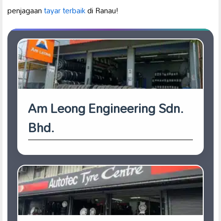
penjagaan
tayar terbaik
di Ranau!
Am Leong Engineering Sdn.
Bhd.