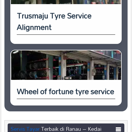
Trusmaju Tyre Service
Alignment
Wheel of fortune tyre service
Servis
Tayar
Terbaik di Ranau – Kedai