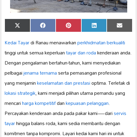
Share
Share
Share
Share
Share
X
Facebook
Pinterest
LinkedIn
Email
on
on
on
on
on
(Twitter)
Kedai Tayar
di Ranau menawarkan
perkhidmatan berkualiti
tinggi untuk semua keperluan
tayar dan roda
kenderaan anda.
Dengan pengalaman bertahun-tahun, kami menyediakan
pelbagai
jenama ternama
serta pemasangan profesional
yang menjamin
keselamatan dan prestasi
optima. Terletak di
lokasi strategik
, kami menjadi pilihan utama pemandu yang
mencari
harga kompetitif
dan
kepuasan pelanggan
.
Percayakan kenderaan anda pada pakar kami—dari
servis
tayar
hingga balans roda, kami sedia membantu dengan
komitmen tanpa kompromi. Layari kedai kami hari ini untuk