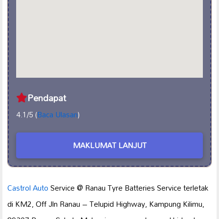
Pendapat
4.1/5 (
Baca Ulasan
)
MAKLUMAT LANJUT
Castrol
Auto
Service @ Ranau Tyre Batteries Service terletak
di KM2, Off Jln Ranau – Telupid Highway, Kampung Kilimu,