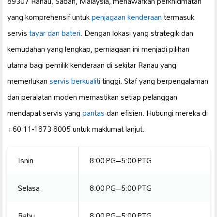
89307 Ranau, Sabah, Malaysia, menawarkan perkhidmatan
yang komprehensif untuk
penjagaan kenderaan
termasuk
servis
tayar dan bateri
. Dengan lokasi yang strategik dan
kemudahan yang lengkap, perniagaan ini menjadi pilihan
utama bagi pemilik kenderaan di sekitar Ranau yang
memerlukan
servis berkualiti
tinggi. Staf yang berpengalaman
dan peralatan moden memastikan setiap pelanggan
mendapat servis yang
pantas
dan efisien. Hubungi mereka di
+60 11-1873 8005 untuk maklumat lanjut.
Isnin
8:00 PG–5:00 PTG
Selasa
8:00 PG–5:00 PTG
Rabu
8:00 PG–5:00 PTG