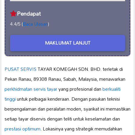
Pendapat
4.4/5 (
Baca Ulasan
)
MAKLUMAT LANJUT
PUSAT SERVIS
TAYAR KOMEGAH SDN. BHD. terletak di
Pekan Ranau, 89308 Ranau, Sabah, Malaysia, menawarkan
perkhidmatan servis tayar
yang profesional dan
berkualiti
tinggi
untuk pelbagai kenderaan. Dengan pasukan teknisi
berpengalaman dan peralatan moden, syarikat ini memastikan
setiap tayar diservis dengan teliti untuk keselamatan dan
prestasi optimum
. Lokasinya yang strategik memudahkan