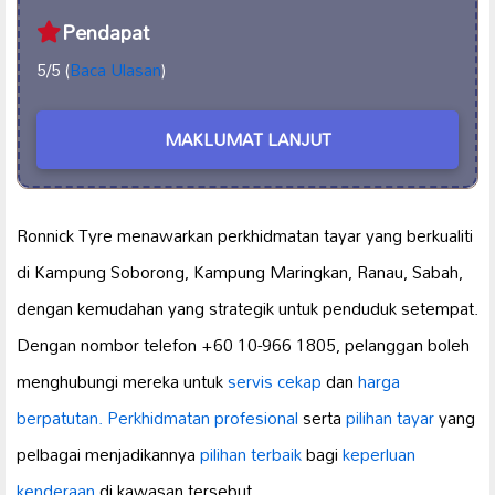
Pendapat
5/5 (
Baca Ulasan
)
MAKLUMAT LANJUT
Ronnick Tyre menawarkan perkhidmatan tayar yang berkualiti
di Kampung Soborong, Kampung Maringkan, Ranau, Sabah,
dengan kemudahan yang strategik untuk penduduk setempat.
Dengan nombor telefon +60 10-966 1805, pelanggan boleh
menghubungi mereka untuk
servis cekap
dan
harga
berpatutan.
Perkhidmatan profesional
serta
pilihan tayar
yang
pelbagai menjadikannya
pilihan terbaik
bagi
keperluan
kenderaan
di kawasan tersebut.