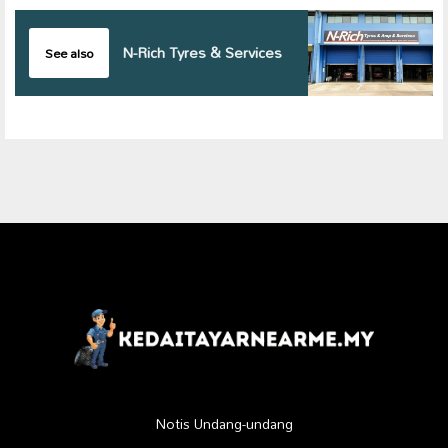
N-Rich Tyres & Services
See also
Notis Undang-undang