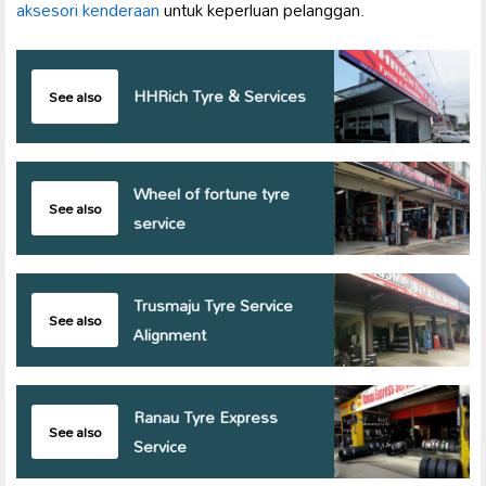
aksesori kenderaan
untuk keperluan pelanggan.
HHRich Tyre & Services
See also
Wheel of fortune tyre
See also
service
Trusmaju Tyre Service
See also
Alignment
Ranau Tyre Express
See also
Service