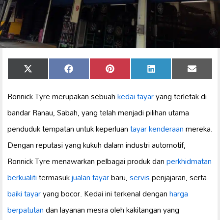
Share
Share
Share
Share
Share
X
Facebook
Pinterest
LinkedIn
Email
on
on
on
on
on
(Twitter)
Ronnick Tyre merupakan sebuah
kedai tayar
yang terletak di
bandar Ranau, Sabah, yang telah menjadi pilihan utama
penduduk tempatan untuk keperluan
tayar kenderaan
mereka.
Dengan reputasi yang kukuh dalam industri automotif,
Ronnick Tyre menawarkan pelbagai produk dan
perkhidmatan
berkualiti
termasuk
jualan tayar
baru,
servis
penjajaran, serta
baiki tayar
yang bocor. Kedai ini terkenal dengan
harga
berpatutan
dan layanan mesra oleh kakitangan yang