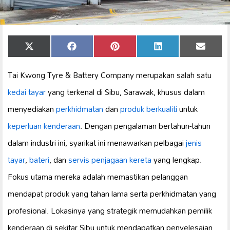
Share
Share
Share
Share
Share
X
Facebook
Pinterest
LinkedIn
Email
on
on
on
on
on
(Twitter)
Tai Kwong Tyre & Battery Company merupakan salah satu
kedai tayar
yang terkenal di Sibu, Sarawak, khusus dalam
menyediakan
perkhidmatan
dan
produk berkualiti
untuk
keperluan kenderaan
. Dengan pengalaman bertahun-tahun
dalam industri ini, syarikat ini menawarkan pelbagai
jenis
tayar
,
bateri
, dan
servis
penjagaan kereta
yang lengkap.
Fokus utama mereka adalah memastikan pelanggan
mendapat produk yang tahan lama serta perkhidmatan yang
profesional. Lokasinya yang strategik memudahkan pemilik
kenderaan di sekitar Sibu untuk mendapatkan penyelesaian