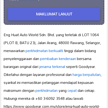
MAKLUMAT LANJUT
Eng Huat Auto World Sdn. Bhd. yang terletak di LOT 1064
(PLOT B, BATU 23), Jalan Arang, 48000 Rawang, Selangor,
menawarkan
perkhidmatan berkualiti
tinggi dalam bidang
penyelenggaraan dan
pembaikan kenderaan
bersama
barangan original dari
jenama terkenal
seperti Goodyear.
Diketahui dengan layanan profesional dan
harga berpatutan
,
syarikat ini memastikan pelanggan mendapat kepuasan
maksimum dengan
perkhidmatan
yang
cepat
dan cekap.
Hubungi mereka di +60 3-6092 3548 atau lawati
https://www.goodyear.com.my/store/eng-huat-auto-world-