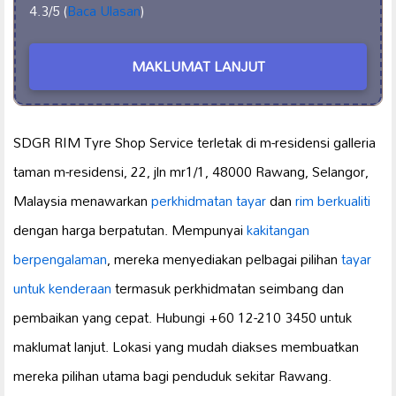
4.3/5 (
Baca Ulasan
)
MAKLUMAT LANJUT
SDGR RIM Tyre Shop Service terletak di m-residensi galleria
taman m-residensi, 22, jln mr1/1, 48000 Rawang, Selangor,
Malaysia menawarkan
perkhidmatan tayar
dan
rim berkualiti
dengan harga berpatutan. Mempunyai
kakitangan
berpengalaman
, mereka menyediakan pelbagai pilihan
tayar
untuk kenderaan
termasuk perkhidmatan seimbang dan
pembaikan yang cepat. Hubungi +60 12-210 3450 untuk
maklumat lanjut. Lokasi yang mudah diakses membuatkan
mereka pilihan utama bagi penduduk sekitar Rawang.