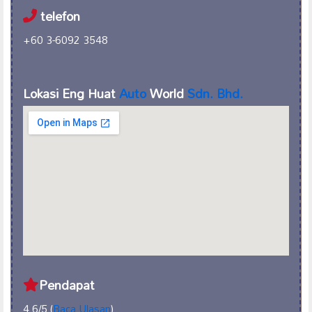
telefon
+60 3-6092 3548
Lokasi Eng Huat
Auto
World
Sdn. Bhd.
Pendapat
4.6/5 (
Baca Ulasan
)