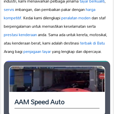
industri, kami menawarkan pelbagai jenama
tayar berkualiti
,
servis
imbangan, dan pembaikan pakar dengan
harga
kompetitif
. Kedai kami dilengkapi
peralatan moden
dan staf
berpengalaman untuk memastikan keselamatan serta
prestasi kenderaan
anda. Sama ada untuk kereta, motosikal,
atau kenderaan berat, kami adalah destinasi
terbaik di Batu
Arang bagi
penjagaan tayar
yang lengkap dan dipercayai.
AAM Speed Auto