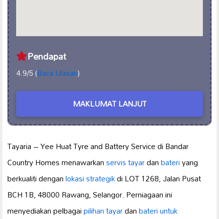
Pendapat
4.9/5 (
Baca Ulasan
)
MAKLUMAT LANJUT
Tayaria – Yee Huat Tyre and Battery Service di Bandar
Country Homes menawarkan
servis tayar
dan
bateri
yang
berkualiti dengan
lokasi strategik
di LOT 1268, Jalan Pusat
BCH 1B, 48000 Rawang, Selangor. Perniagaan ini
menyediakan pelbagai
pilihan tayar
dan
bateri untuk