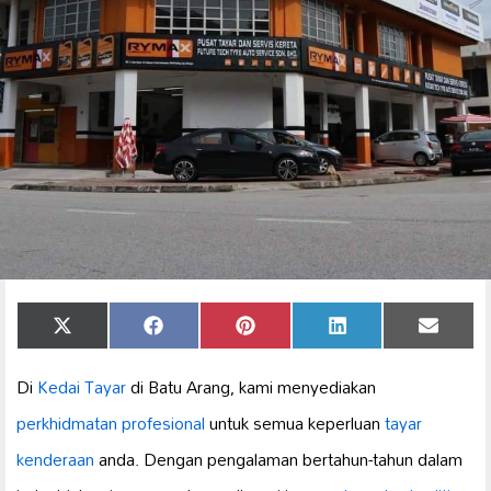
Share
Share
Share
Share
Share
X
Facebook
Pinterest
LinkedIn
Email
on
on
on
on
on
(Twitter)
Di
Kedai Tayar
di Batu Arang, kami menyediakan
perkhidmatan profesional
untuk semua keperluan
tayar
kenderaan
anda. Dengan pengalaman bertahun-tahun dalam