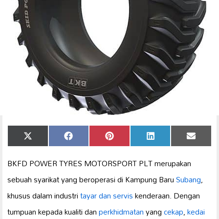
Share
Share
Share
Share
Share
X
Facebook
Pinterest
LinkedIn
Email
on
on
on
on
on
(Twitter)
BKFD POWER TYRES MOTORSPORT PLT merupakan
sebuah syarikat yang beroperasi di Kampung Baru
Subang
,
khusus dalam industri
tayar dan servis
kenderaan. Dengan
tumpuan kepada kualiti dan
perkhidmatan
yang
cekap
,
kedai