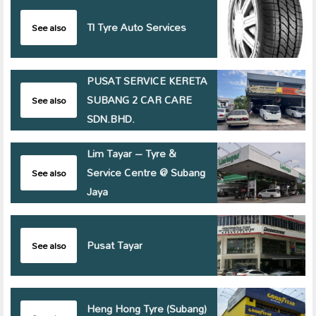
Tl Tyre Auto Services
See also
PUSAT SERVICE KERETA
SUBANG 2 CAR CARE
See also
SDN.BHD.
Lim Tayar – Tyre &
Service Centre @ Subang
See also
Jaya
Pusat Tayar
See also
Heng Hong Tyre (Subang)