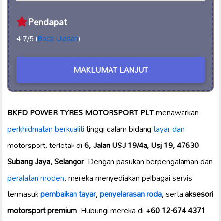
Pendapat
4.7/5 (
Baca Ulasan
)
MAKLUMAT LANJUT
BKFD POWER TYRES MOTORSPORT PLT
menawarkan
perkhidmatan berkualiti
tinggi dalam bidang
tayar dan
motorsport, terletak di
6, Jalan USJ 19/4a, Usj 19, 47630
Subang Jaya, Selangor
. Dengan pasukan berpengalaman dan
peralatan moden
, mereka menyediakan pelbagai servis
termasuk
pembaikan tayar
,
penyelarasan roda
, serta
aksesori
motorsport premium
. Hubungi mereka di
+60 12-674 4371