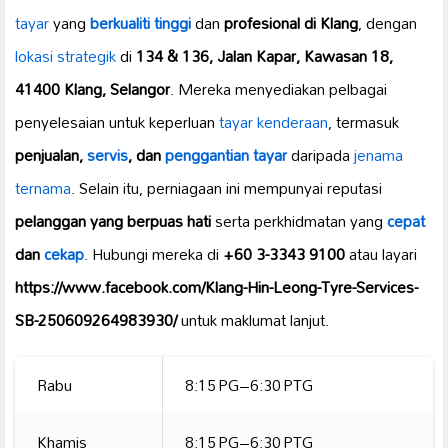
tayar
yang
berkualiti tinggi
dan
profesional di Klang
, dengan
lokasi strategik
di
134 & 136, Jalan Kapar, Kawasan 18,
41400 Klang, Selangor
. Mereka menyediakan pelbagai
penyelesaian untuk keperluan
tayar kenderaan
, termasuk
penjualan,
servis
, dan
penggantian tayar
daripada
jenama
ternama
. Selain itu, perniagaan ini mempunyai reputasi
pelanggan yang berpuas hati
serta perkhidmatan yang
cepat
dan
cekap
. Hubungi mereka di
+60 3-3343 9100
atau layari
https://www.facebook.com/Klang-Hin-Leong-Tyre-Services-
SB-250609264983930/
untuk maklumat lanjut.
Rabu
8:15 PG–6:30 PTG
Khamis
8:15 PG–6:30 PTG