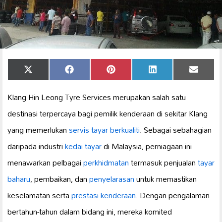
Share
Share
Share
Share
Share
X
Facebook
Pinterest
LinkedIn
Email
on
on
on
on
on
(Twitter)
Klang Hin Leong Tyre Services merupakan salah satu
destinasi terpercaya bagi pemilik kenderaan di sekitar Klang
yang memerlukan
servis tayar berkualiti
. Sebagai sebahagian
daripada industri
kedai tayar
di Malaysia, perniagaan ini
menawarkan pelbagai
perkhidmatan
termasuk penjualan
tayar
baharu
, pembaikan, dan
penyelarasan
untuk memastikan
keselamatan serta
prestasi kenderaan
. Dengan pengalaman
bertahun-tahun dalam bidang ini, mereka komited