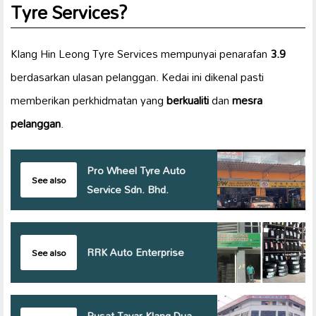
Tyre Services?
Klang Hin Leong Tyre Services mempunyai penarafan
3.9
berdasarkan ulasan pelanggan. Kedai ini dikenal pasti
memberikan perkhidmatan yang
berkualiti
dan
mesra
pelanggan
.
Pro Wheel Tyre Auto
See also
Service Sdn. Bhd.
RRK Auto Enterprise
See also
Pusat Tayar Klang Dua