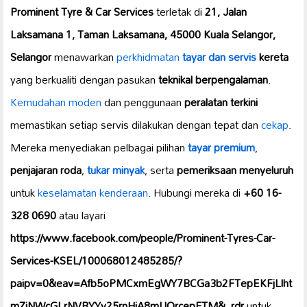
Prominent Tyre & Car Services
terletak di
21, Jalan
Laksamana 1, Taman Laksamana, 45000 Kuala Selangor,
Selangor
menawarkan
perkhidmatan
tayar dan servis
kereta
yang berkualiti dengan pasukan
teknikal berpengalaman
.
Kemudahan moden
dan penggunaan
peralatan terkini
memastikan setiap servis dilakukan dengan tepat dan
cekap
.
Mereka menyediakan pelbagai pilihan
tayar premium
,
penjajaran roda
,
tukar minyak
, serta
pemeriksaan menyeluruh
untuk
keselamatan kenderaan
. Hubungi mereka di
+60 16-
328 0690
atau layari
https://www.facebook.com/people/Prominent-Tyres-Car-
Services-KSEL/100068012485285/?
paipv=0&eav=Afb5oPMCxmEgWY7BCGa3b2FTepEKFjLlht
mZiNWcGLrNVBYYy25rnHjA8mUQrcepFTM&_rdr
untuk