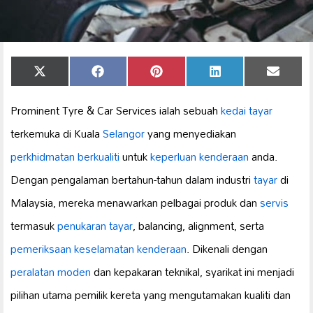
Share
Share
Share
Share
Share
X
Facebook
Pinterest
LinkedIn
Email
on
on
on
on
on
(Twitter)
Prominent Tyre & Car Services ialah sebuah
kedai tayar
terkemuka di Kuala
Selangor
yang menyediakan
perkhidmatan berkualiti
untuk
keperluan kenderaan
anda.
Dengan pengalaman bertahun-tahun dalam industri
tayar
di
Malaysia, mereka menawarkan pelbagai produk dan
servis
termasuk
penukaran tayar
, balancing, alignment, serta
pemeriksaan keselamatan kenderaan
. Dikenali dengan
peralatan moden
dan kepakaran teknikal, syarikat ini menjadi
pilihan utama pemilik kereta yang mengutamakan kualiti dan